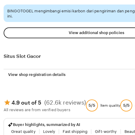
BINGOTOGEL mengimbangi emisi karbon dari pengiriman dan pen
ini.
View additional shop policies
Situs Slot Gacor
View shop registration details
(62.6k reviews)
4.9 out of 5
5/5
5/5
Item quality
All reviews are from verified buyers
Buyer highlights, summarized by AI
Great quality
Lovely
Fast shipping
Gift-worthy
Beaut