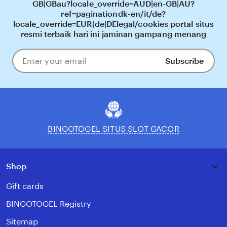
GB|GBau?locale_override=AUD|en-GB|AU?
ref=paginationdk-en/it/de?
locale_override=EUR|de|DElegal/cookies portal situs
resmi terbaik hari ini jaminan gampang menang
Subscribe
Enter
your
email
BINGOTOGEL SITUS SLOT GACOR
Shop
Gift cards
BINGOTOGEL Registry
Sitemap