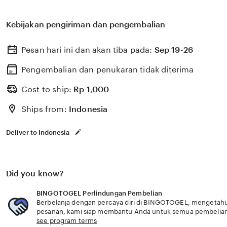
Disebut sebagai situs gacor toto slot terpercaya, BIN
berbagai jenis games slot online dengan tingkat keme
Kebijakan pengiriman dan pengembalian
menang hari ini. Tentu BINGOTOGEL menjadi pilihan ya
meraih kemenangan dengan peluang menang besar di si
Pesan hari ini dan akan tiba pada:
Sep 19-26
terbaik hari ini tahun 2025 minimal deposit 1000 rupiah.
Pengembalian dan penukaran tidak diterima
Cost to ship:
Rp
1,000
Ships from:
Indonesia
Deliver to Indonesia
Did you know?
BINGOTOGEL Perlindungan Pembelian
Berbelanja dengan percaya diri di BINGOTOGEL, mengetahui 
pesanan, kami siap membantu Anda untuk semua pembelia
see program terms