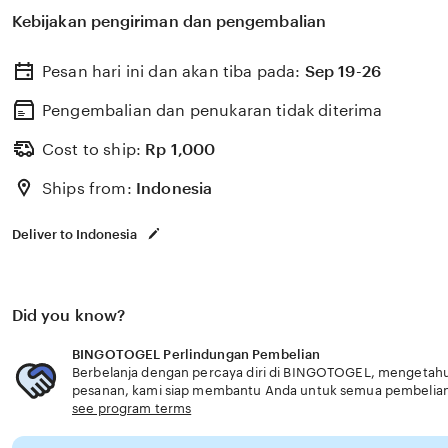
menang hari ini. Tentu BINGOTOGEL menjadi pilihan ya
Kebijakan pengiriman dan pengembalian
meraih kemenangan dengan peluang menang besar di si
terbaik hari ini tahun 2025 minimal deposit 1000 rupiah.
Pesan hari ini dan akan tiba pada:
Sep 19-26
Pengembalian dan penukaran tidak diterima
Cost to ship:
Rp
1,000
Ships from:
Indonesia
Deliver to Indonesia
Did you know?
BINGOTOGEL Perlindungan Pembelian
Berbelanja dengan percaya diri di BINGOTOGEL, mengetahui 
pesanan, kami siap membantu Anda untuk semua pembelia
see program terms