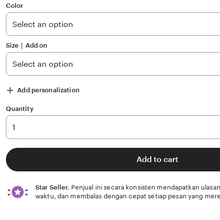
of
Color
5
stars
Size ∣ Add on
Add personalization
Quantity
Add to cart
Star Seller.
Penjual ini secara konsisten mendapatkan ulasan
waktu, dan membalas dengan cepat setiap pesan yang mere