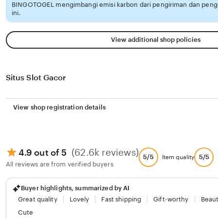
BINGOTOGEL mengimbangi emisi karbon dari pengiriman dan pen
ini.
View additional shop policies
Situs Slot Gacor
View shop registration details
(62.6k reviews)
4.9 out of 5
5/5
5/5
Item quality
All reviews are from verified buyers
Buyer highlights, summarized by AI
Great quality
Lovely
Fast shipping
Gift-worthy
Beaut
Cute