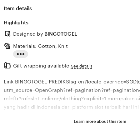
Item details
Highlights
Designed by
BINGOTOGEL
Materials: Cotton, Knit
Read
Gift wrapping available
the
See details
full
Link BINGOTOGEL PREDIKSIsg-en?locale_override=SGD|
description
utm_source=OpenGraph?ref=pagination?ref=paginationca
ref=ftr?ref=slot-onlinec/clothing?explicit=1 merupakan s
yang hadir di indonesia dari platform slot terbaik hari ini
Learn more about this item
Disebut sebagai situs gacor toto slot terpercaya, BIN
berbagai jenis games slot online dengan tingkat keme