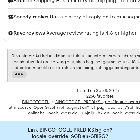
Smooth shipping
Has a history of shipping on time w
Speedy replies
Has a history of replying to messages
Rave reviews
Average review rating is 4.8 or higher.
Disclaimer:
Artikel ini dibuat untuk tujuan informasi dan hiburan 
adalah situs slot online yang ditujukan bagi pengguna berusia 18 
slot online memiliki risiko kehilangan uang, sehingga penting unt
bertanggung jawab. Penulis tidak menganjurkan pembaca untuk b
Read
penghasilan utama. Semua kemenangan maupun kekalahan sep
the
pada faktor keberuntungan dan manajemen bermain dari masing-m
full
Listed on Sep 9, 2025
description
2266 favorites
BINGOTOGEL
BINGOTOGEL PREDIKSIsg-en?locale_overr
utm_source=OpenGraph?ref=pagination?ref=paginationcart?ref=hdr-
onlinebe?locale_override=EUR|nl|BEhk-en?locale_overr
Link BINGOTOGEL PREDIKSIsg-en?
locale_override=SGD|en-GB|SG?