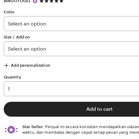
5
BINGOTOGEL
out
of
Color
5
stars
Size ∣ Add on
Add personalization
Quantity
Add to cart
Star Seller.
Penjual ini secara konsisten mendapatkan ulasan
waktu, dan membalas dengan cepat setiap pesan yang mere