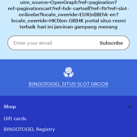
utm_source=OpenGraph?ref=pagination?
ref=paginationcart?ref=hdr-cartsell?ref=ftr?ref=slot-
onlinebe?locale_override=EUR|nl|BEhk-en?
locale_override=HKD|en-GB|HK portal situs resmi
terbaik hari ini jaminan gampang menang
Subscribe
Enter
your
email
BINGOTOGEL SITUS SLOT GACOR
Shop
Gift cards
BINGOTOGEL Registry