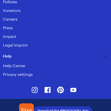
Policies
Investors
Careers
Press
Impact
Legal imprint
Help
Help Center
Privacy settings
Instagram
Facebook
Pinterest
Youtube
Download the BINGOTOGEL App