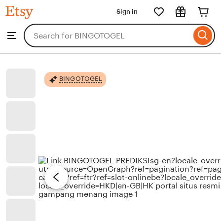
BINGOTOGEL
Sign in
Skip
to
Search
Browse
ontent
for
items
or
shops
BINGOTOGEL