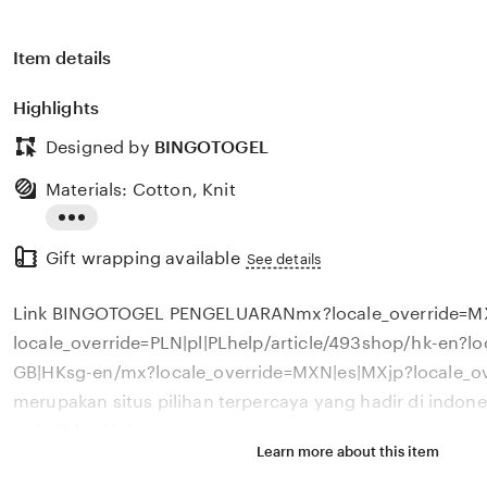
Item details
Highlights
Designed by
BINGOTOGEL
Materials: Cotton, Knit
Read
Gift wrapping available
the
See details
full
Link BINGOTOGEL PENGELUARANmx?locale_override=M
description
locale_override=PLN|pl|PLhelp/article/493shop/hk-en?l
GB|HKsg-en/mx?locale_override=MXN|es|MXjp?locale_ove
merupakan situs pilihan terpercaya yang hadir di indones
terbaik hari ini
Learn more about this item