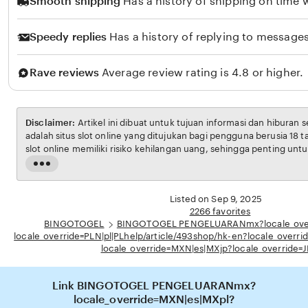
Smooth shipping
Has a history of shipping on time w
Speedy replies
Has a history of replying to messages
Rave reviews
Average review rating is 4.8 or higher.
Disclaimer:
Artikel ini dibuat untuk tujuan informasi dan hiburan 
adalah situs slot online yang ditujukan bagi pengguna berusia 18 
slot online memiliki risiko kehilangan uang, sehingga penting unt
bertanggung jawab. Penulis tidak menganjurkan pembaca untuk b
Read
penghasilan utama. Semua kemenangan maupun kekalahan sep
the
pada faktor keberuntungan dan manajemen bermain dari masing-m
full
Listed on Sep 9, 2025
description
2266 favorites
BINGOTOGEL
BINGOTOGEL PENGELUARANmx?locale_over
locale_override=PLN|pl|PLhelp/article/493shop/hk-en?locale_over
locale_override=MXN|es|MXjp?locale_override=JP
Link BINGOTOGEL PENGELUARANmx?
locale_override=MXN|es|MXpl?