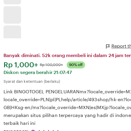
Report t
Banyak diminati. 52k orang membeli ini dalam 24 jam ter
Harga:
Rp 1,000+
Normal:
Rp 100,000+
90% off
Diskon segera berahir
21:07:47
Syarat dan ketentuan (berlaku)
Link BINGOTOGEL PENGELUARANmx?locale_override=M
locale_override=PLN|pl|PLhelp/article/493shop/hk-en?l
GB|HKsg-en/mx?locale_override=MXN|es|MXjp?locale_ove
merupakan situs pilihan terpercaya yang hadir di indones
terbaik hari ini