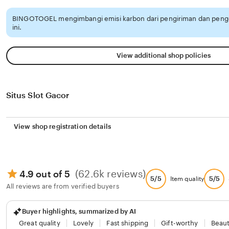
BINGOTOGEL mengimbangi emisi karbon dari pengiriman dan pen
ini.
View additional shop policies
Situs Slot Gacor
View shop registration details
(62.6k reviews)
4.9 out of 5
5/5
5/5
Item quality
All reviews are from verified buyers
Buyer highlights, summarized by AI
Great quality
Lovely
Fast shipping
Gift-worthy
Beaut