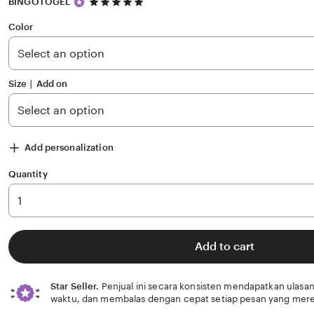
5
BINGOTOGEL
out
of
Color
5
stars
Size ∣ Add on
Add personalization
Quantity
Add to cart
Star Seller.
Penjual ini secara konsisten mendapatkan ulasan
waktu, dan membalas dengan cepat setiap pesan yang mere