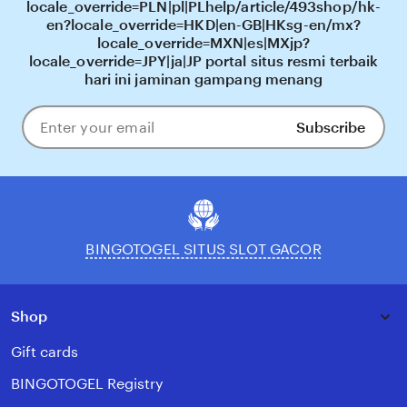
locale_override=PLN|pl|PLhelp/article/493shop/hk-
en?locale_override=HKD|en-GB|HKsg-en/mx?
locale_override=MXN|es|MXjp?
locale_override=JPY|ja|JP portal situs resmi terbaik
hari ini jaminan gampang menang
Subscribe
Enter
your
email
BINGOTOGEL SITUS SLOT GACOR
Shop
Gift cards
BINGOTOGEL Registry