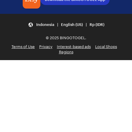
Indonesia | English (US) | Rp (IDR)
© 2025 BINGOTOGEL.
Terms of Use
Privacy
Interest-based ads
Local Shops
Regions