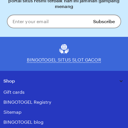
portal situs resmi terbaik hari ini jaminan gampang
menang
Subscribe
Enter
your
email
BINGOTOGEL SITUS SLOT GACOR
Shop
Gift cards
BINGOTOGEL Registry
Sitemap
BINGOTOGEL blog