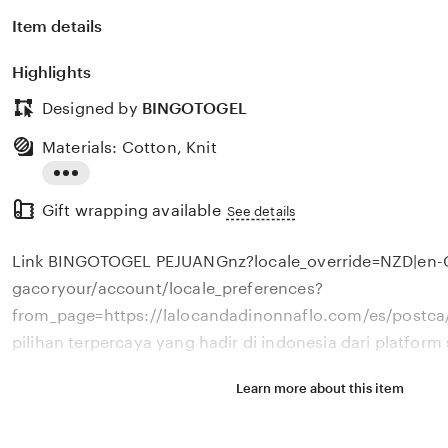
Item details
Highlights
Designed by
BINGOTOGEL
Materials: Cotton, Knit
Read
Gift wrapping available
the
See details
full
Link BINGOTOGEL PEJUANGnz?locale_override=NZD|en-G
description
gacoryour/account/locale_preferences?
from_page=https://lalocandadinonnaflo.com/es/postca
pilihan terpercaya yang hadir di indonesia dari platform s
Learn more about this item
Disebut sebagai situs gacor toto slot terpercaya, BIN
berbagai jenis games slot online dengan tingkat keme