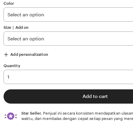
of
Color
5
stars
Size ∣ Add on
Add personalization
Quantity
Add to cart
Star Seller.
Penjual ini secara konsisten mendapatkan ulasan
waktu, dan membalas dengan cepat setiap pesan yang mere