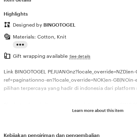
Highlights
Designed by
BINGOTOGEL
Materials: Cotton, Knit
Read
Gift wrapping available
the
See details
full
Link BINGOTOGEL PEJUANGnz?locale_override=NZD|en-G
description
ref=paginationno-en?locale_override=NOK|en-GB|NOin-
pilihan terpercaya yang hadir di indonesia dari platform s
Disebut sebagai situs gacor toto slot terpercaya, BIN
Learn more about this item
berbagai jenis games slot online dengan tingkat keme
menang hari ini. Tentu BINGOTOGEL menjadi pilihan ya
meraih kemenangan dengan peluang menang besar di si
Kebijakan pengiriman dan pengembalian