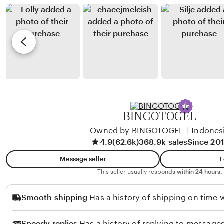
n
e
b
r
J
y
e
i
K
v
m
a
i
e
t
e
n
i
w
e
e
b
z
y
BINGOTOGEL
H
Owned by BINGOTOGEL
|
Indones
a
4.9
(62.6k)
368.9k sales
Since 20
n
n
Message seller
F
a
This seller usually responds
within 24 hours.
h
Smooth shipping
Has a history of shipping on time w
Speedy replies
Has a history of replying to messages