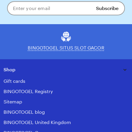
Subscribe
Enter
your
email
BINGOTOGEL SITUS SLOT GACOR
Shop
Gift cards
BINGOTOGEL Registry
Sitemap
BINGOTOGEL blog
BINGOTOGEL United Kingdom