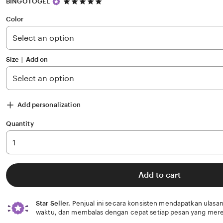
5
BINGOTOGEL
out
of
Color
5
stars
Size ∣ Add on
Add personalization
Quantity
Add to cart
Star Seller.
Penjual ini secara konsisten mendapatkan ulasan
waktu, dan membalas dengan cepat setiap pesan yang mere