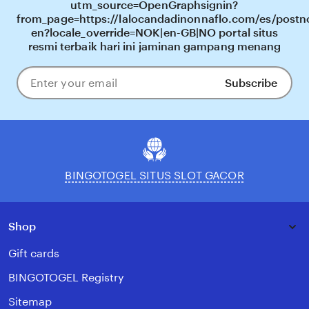
utm_source=OpenGraphsignin?
from_page=https://lalocandadinonnaflo.com/es/postn
en?locale_override=NOK|en-GB|NO portal situs
resmi terbaik hari ini jaminan gampang menang
Subscribe
Enter
your
email
BINGOTOGEL SITUS SLOT GACOR
Shop
Gift cards
BINGOTOGEL Registry
Sitemap