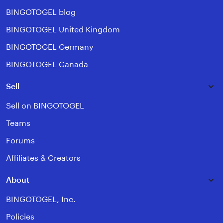
BINGOTOGEL blog
BINGOTOGEL United Kingdom
BINGOTOGEL Germany
BINGOTOGEL Canada
Sell
Sell on BINGOTOGEL
Teams
Forums
Affiliates & Creators
About
BINGOTOGEL, Inc.
Policies