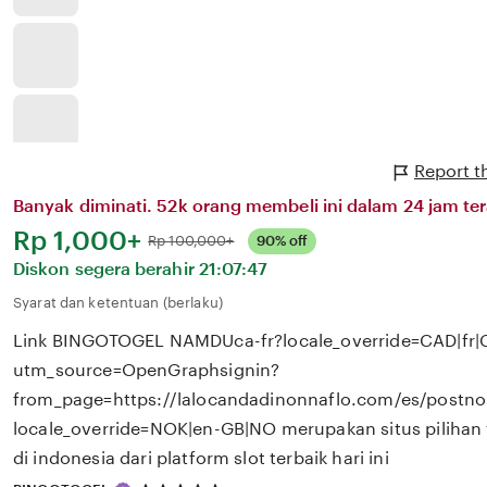
Report t
Banyak diminati. 52k orang membeli ini dalam 24 jam ter
Harga:
Rp 1,000+
Normal:
Rp 100,000+
90% off
Diskon segera berahir
21:07:47
Syarat dan ketentuan (berlaku)
Link BINGOTOGEL NAMDUca-fr?locale_override=CAD|fr|C
utm_source=OpenGraphsignin?
from_page=https://lalocandadinonnaflo.com/es/postno
locale_override=NOK|en-GB|NO merupakan situs pilihan 
di indonesia dari platform slot terbaik hari ini