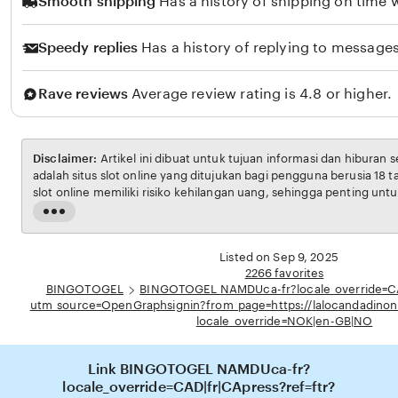
Smooth shipping
Has a history of shipping on time w
Speedy replies
Has a history of replying to messages
Rave reviews
Average review rating is 4.8 or higher.
Disclaimer:
Artikel ini dibuat untuk tujuan informasi dan hiburan 
adalah situs slot online yang ditujukan bagi pengguna berusia 18 
slot online memiliki risiko kehilangan uang, sehingga penting unt
bertanggung jawab. Penulis tidak menganjurkan pembaca untuk b
Read
penghasilan utama. Semua kemenangan maupun kekalahan sep
the
pada faktor keberuntungan dan manajemen bermain dari masing-m
full
Listed on Sep 9, 2025
description
2266 favorites
BINGOTOGEL
BINGOTOGEL NAMDUca-fr?locale_override=CAD
utm_source=OpenGraphsignin?from_page=https://lalocandadinon
locale_override=NOK|en-GB|NO
Link BINGOTOGEL NAMDUca-fr?
locale_override=CAD|fr|CApress?ref=ftr?