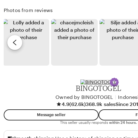
n
l
e
n
Photos from reviews
a
i
w
g
n
e
b
r
J
y
e
i
K
v
m
a
i
e
t
e
n
i
w
e
e
b
z
y
BINGOTOGEL
H
Owned by BINGOTOGEL
|
Indones
a
4.9
(62.6k)
368.9k sales
Since 20
n
n
Message seller
F
a
This seller usually responds
within 24 hours.
h