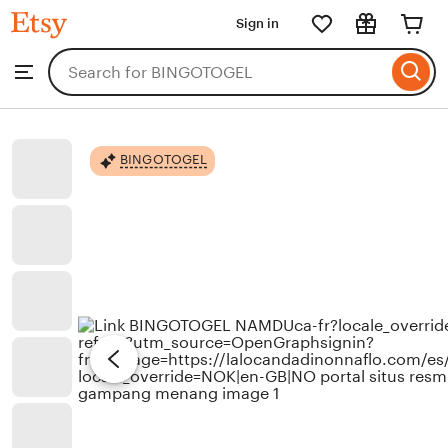
BINGOTOGEL
Sign in
Skip
to
Search
Browse
ontent
for
items
or
shops
BINGOTOGEL