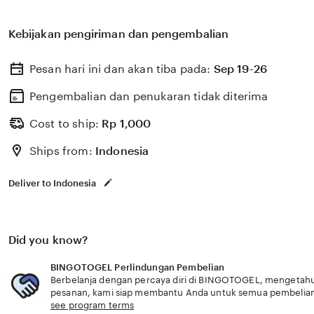
Disebut sebagai situs gacor toto slot terpercaya, BIN
berbagai jenis games slot online dengan tingkat keme
Kebijakan pengiriman dan pengembalian
menang hari ini. Tentu BINGOTOGEL menjadi pilihan ya
meraih kemenangan dengan peluang menang besar di si
Pesan hari ini dan akan tiba pada:
Sep 19-26
terbaik hari ini tahun 2025 minimal deposit 1000 rupiah.
Pengembalian dan penukaran tidak diterima
Cost to ship:
Rp
1,000
Ships from:
Indonesia
Deliver to Indonesia
Did you know?
BINGOTOGEL Perlindungan Pembelian
Berbelanja dengan percaya diri di BINGOTOGEL, mengetahui 
pesanan, kami siap membantu Anda untuk semua pembelia
see program terms