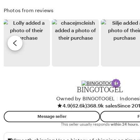
n
l
e
n
Photos from reviews
a
i
w
g
n
e
b
r
J
y
e
i
K
v
m
a
i
e
t
e
n
i
w
e
e
b
z
y
BINGOTOGEL
H
Owned by BINGOTOGEL
|
Indones
a
4.9
(62.6k)
368.9k sales
Since 20
n
n
Message seller
F
a
This seller usually responds
within 24 hours.
h