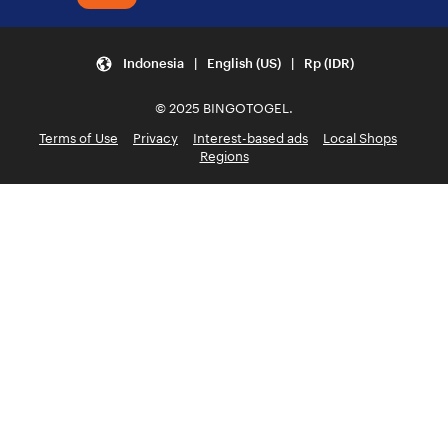
Indonesia | English (US) | Rp (IDR)
© 2025 BINGOTOGEL.
Terms of Use
Privacy
Interest-based ads
Local Shops
Regions