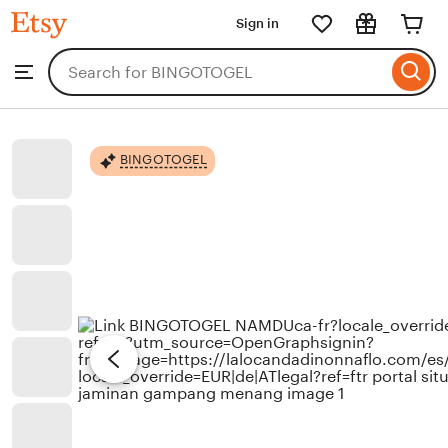
BINGOTOGEL
Sign in
Skip
to
Search
Browse
ontent
for
items
or
shops
BINGOTOGEL