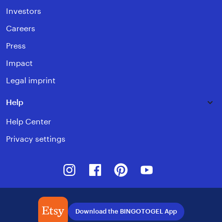
Investors
Careers
Press
Impact
Legal imprint
Help
Help Center
Privacy settings
Instagram
Facebook
Pinterest
Youtube
Download the BINGOTOGEL App