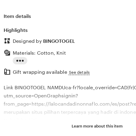
Item details
Highlights
Designed by
BINGOTOGEL
Materials: Cotton, Knit
Read
Gift wrapping available
the
See details
full
Link BINGOTOGEL NAMDUca-fr?locale_override=CAD|fr|C
description
utm_source=OpenGraphsignin?
from_page=https://lalocandadinonnaflo.com/es/post?re
merupakan situs pilihan terpercaya yang hadir di indones
terbaik hari ini
Learn more about this item