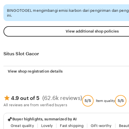
BINGOTOGEL mengimbangi emisi karbon dari pengiriman dan pen
ini.
View additional shop policies
Situs Slot Gacor
View shop registration details
(62.6k reviews)
4.9 out of 5
5/5
5/5
Item quality
All reviews are from verified buyers
Buyer highlights, summarized by AI
Great quality
Lovely
Fast shipping
Gift-worthy
Beaut