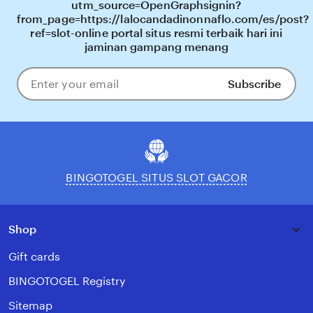
utm_source=OpenGraphsignin?
from_page=https://lalocandadinonnaflo.com/es/post?
ref=slot-online portal situs resmi terbaik hari ini
jaminan gampang menang
Subscribe
Enter
your
email
BINGOTOGEL SITUS SLOT GACOR
Shop
Gift cards
BINGOTOGEL Registry
Sitemap