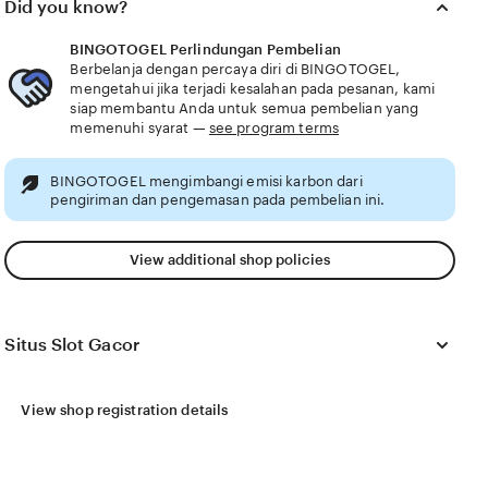
Did you know?
BINGOTOGEL Perlindungan Pembelian
Berbelanja dengan percaya diri di BINGOTOGEL,
mengetahui jika terjadi kesalahan pada pesanan, kami
siap membantu Anda untuk semua pembelian yang
memenuhi syarat —
see program terms
BINGOTOGEL mengimbangi emisi karbon dari
pengiriman dan pengemasan pada pembelian ini.
View additional shop policies
Situs Slot Gacor
View shop registration details