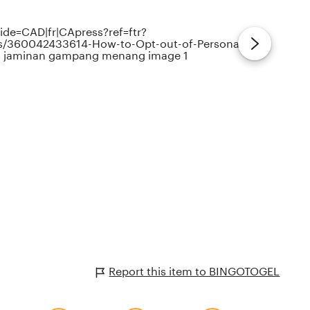
Report this item to BINGOTOGEL