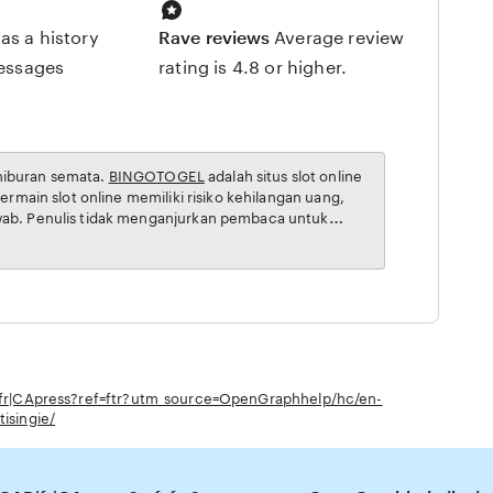
as a history
Rave reviews
Average review
messages
rating is 4.8 or higher.
 hiburan semata.
BINGOTOGEL
adalah situs slot online
ermain slot online memiliki risiko kehilangan uang,
wab. Penulis tidak menganjurkan pembaca untuk
menangan maupun kekalahan sepenuhnya bergantung
 masing-masing individu.
r|CApress?ref=ftr?utm_source=OpenGraphhelp/hc/en-
isingie/