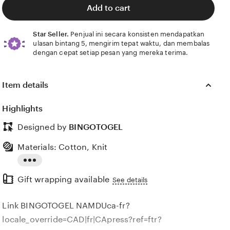
Add to cart
Star Seller.
Penjual ini secara konsisten mendapatkan
ulasan bintang 5, mengirim tepat waktu, dan membalas
dengan cepat setiap pesan yang mereka terima.
0)
Value (9)
Comfort (8)
Ease of use (2)
Condition (1)
Item details
Highlights
Designed by
BINGOTOGEL
Materials: Cotton, Knit
Read
Gift wrapping available
the
See details
full
Link BINGOTOGEL NAMDUca-fr?
description
locale_override=CAD|fr|CApress?ref=ftr?