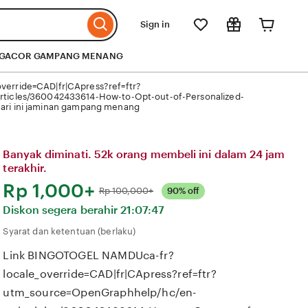
Sign in
 GACOR GAMPANG MENANG
erride=CAD|fr|CApress?ref=ftr?
ticles/360042433614-How-to-Opt-out-of-Personalized-
k hari ini jaminan gampang menang
Banyak diminati. 52k orang membeli ini dalam 24 jam
terakhir.
Harga:
Rp 1,000+
Normal:
Rp 100,000+
90% off
Diskon segera berahir
21:07:47
Syarat dan ketentuan (berlaku)
Link BINGOTOGEL NAMDUca-fr?
locale_override=CAD|fr|CApress?ref=ftr?
utm_source=OpenGraphhelp/hc/en-