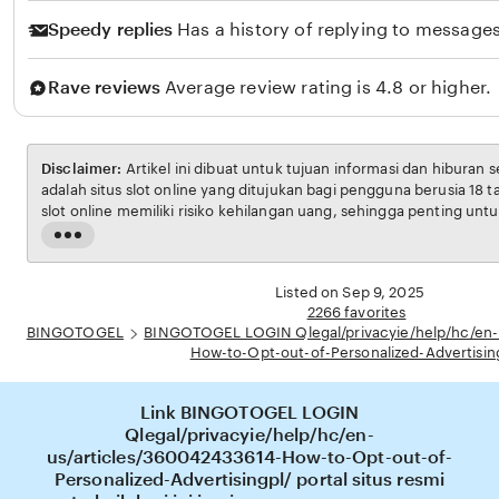
Speedy replies
Has a history of replying to messages
Rave reviews
Average review rating is 4.8 or higher.
Disclaimer:
Artikel ini dibuat untuk tujuan informasi dan hiburan 
adalah situs slot online yang ditujukan bagi pengguna berusia 18 
slot online memiliki risiko kehilangan uang, sehingga penting unt
bertanggung jawab. Penulis tidak menganjurkan pembaca untuk b
Read
penghasilan utama. Semua kemenangan maupun kekalahan sep
the
pada faktor keberuntungan dan manajemen bermain dari masing-m
full
Listed on Sep 9, 2025
description
2266 favorites
BINGOTOGEL
BINGOTOGEL LOGIN Qlegal/privacyie/help/hc/en-
How-to-Opt-out-of-Personalized-Advertisin
Link BINGOTOGEL LOGIN
Qlegal/privacyie/help/hc/en-
us/articles/360042433614-How-to-Opt-out-of-
Personalized-Advertisingpl/ portal situs resmi