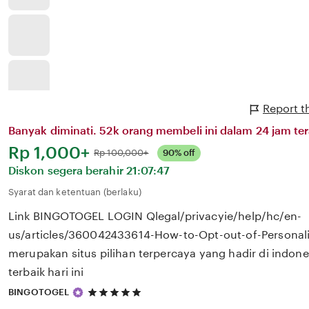
Report t
Banyak diminati. 52k orang membeli ini dalam 24 jam ter
Harga:
Rp 1,000+
Normal:
Rp 100,000+
90% off
Diskon segera berahir
21:07:47
Syarat dan ketentuan (berlaku)
Link BINGOTOGEL LOGIN Qlegal/privacyie/help/hc/en-
us/articles/360042433614-How-to-Opt-out-of-Personali
merupakan situs pilihan terpercaya yang hadir di indones
terbaik hari ini
5
BINGOTOGEL
out