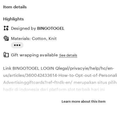
Item details
Highlights
Designed by
BINGOTOGEL
Materials: Cotton, Knit
Read
Gift wrapping available
the
See details
full
Link BINGOTOGEL LOGIN Qlegal/privacyie/help/hc/en-
description
us/articles/360042433614-How-to-Opt-out-of-Personal
Advertisinggiftcards?ref=ftrdk-en/ merupakan situs pili
hadir di indonesia dari platform slot terbaik hari ini
Learn more about this item
Disebut sebagai situs gacor toto slot terpercaya, BIN
berbagai jenis games slot online dengan tingkat keme