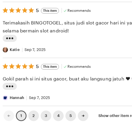
v
s
i
5
t
5
Recommends
This item
out
e
i
of
Terimakasih BINGOTOGEL, situs judi slot gacor hari ini 
5
w
n
stars
selama bermain slot android!
b
g
y
r
L
M
e
i
Katie
Sep 7, 2025
e
v
s
l
i
5
t
5
Recommends
This item
out
i
e
i
of
Gokil par
5
s
w
n
stars
s
b
g
L
a
y
r
i
Hannah
Sep 7, 2025
K
L
e
s
e
e
v
t
Previous
Next
2
3
4
5
Show other item
1
page
page
r
s
i
i
n
l
e
n