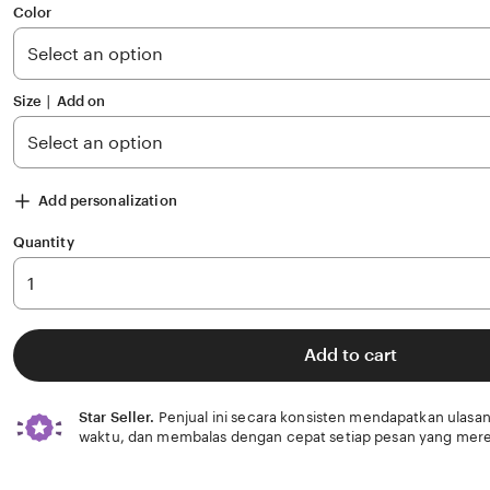
of
Color
5
stars
Size ∣ Add on
Add personalization
Quantity
Add to cart
Star Seller.
Penjual ini secara konsisten mendapatkan ulasan
waktu, dan membalas dengan cepat setiap pesan yang mere