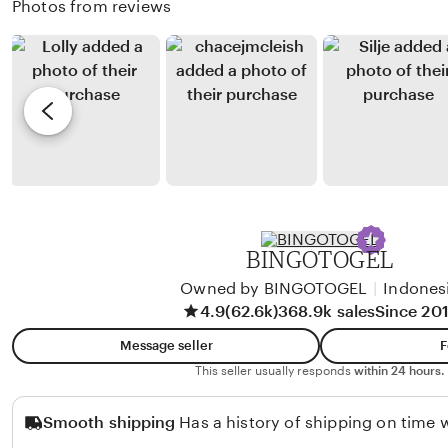
Photos from reviews
a
i
w
g
n
e
b
r
J
y
e
i
K
v
m
a
i
e
t
e
n
i
w
e
e
b
z
y
BINGOTOGEL
H
Owned by BINGOTOGEL
|
Indones
a
4.9
(62.6k)
368.9k sales
Since 20
n
n
Message seller
F
a
This seller usually responds
within 24 hours.
h
Smooth shipping
Has a history of shipping on time w