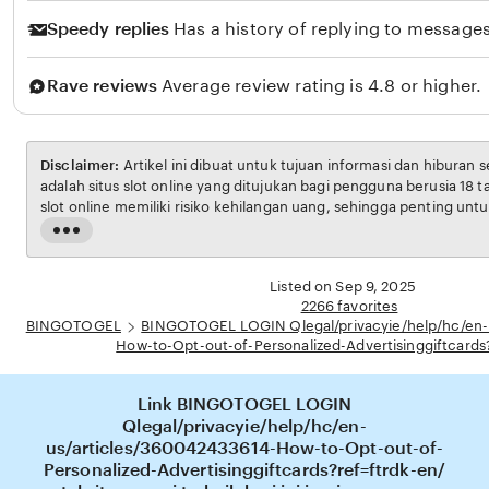
Speedy replies
Has a history of replying to messages
Rave reviews
Average review rating is 4.8 or higher.
Disclaimer:
Artikel ini dibuat untuk tujuan informasi dan hiburan 
adalah situs slot online yang ditujukan bagi pengguna berusia 18 
slot online memiliki risiko kehilangan uang, sehingga penting unt
bertanggung jawab. Penulis tidak menganjurkan pembaca untuk b
Read
penghasilan utama. Semua kemenangan maupun kekalahan sep
the
pada faktor keberuntungan dan manajemen bermain dari masing-m
full
Listed on Sep 9, 2025
description
2266 favorites
BINGOTOGEL
BINGOTOGEL LOGIN Qlegal/privacyie/help/hc/en-
How-to-Opt-out-of-Personalized-Advertisinggiftcards
Link BINGOTOGEL LOGIN
Qlegal/privacyie/help/hc/en-
us/articles/360042433614-How-to-Opt-out-of-
Personalized-Advertisinggiftcards?ref=ftrdk-en/