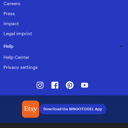
Careers
Press
Impact
Legal imprint
Help
Help Center
Privacy settings
Instagram
Facebook
Pinterest
Youtube
Download the BINGOTOGEL App