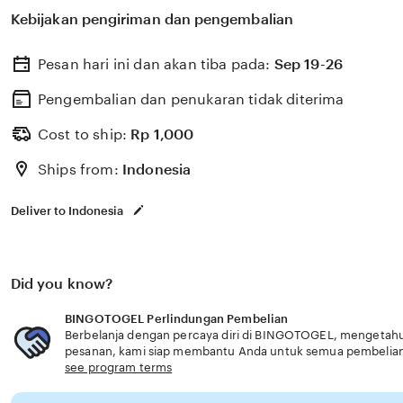
menang hari ini. Tentu BINGOTOGEL menjadi pilihan ya
Kebijakan pengiriman dan pengembalian
meraih kemenangan dengan peluang menang besar di si
terbaik hari ini tahun 2025 minimal deposit 1000 rupiah.
Pesan hari ini dan akan tiba pada:
Sep 19-26
Pengembalian dan penukaran tidak diterima
Cost to ship:
Rp
1,000
Ships from:
Indonesia
Deliver to Indonesia
Did you know?
BINGOTOGEL Perlindungan Pembelian
Berbelanja dengan percaya diri di BINGOTOGEL, mengetahui 
pesanan, kami siap membantu Anda untuk semua pembelia
see program terms