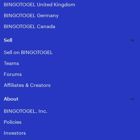
BINGOTOGEL United Kingdom
BINGOTOGEL Germany
BINGOTOGEL Canada
Sell
Sell on BINGOTOGEL
Teams
Forums
Affiliates & Creators
About
BINGOTOGEL, Inc.
Policies
Investors