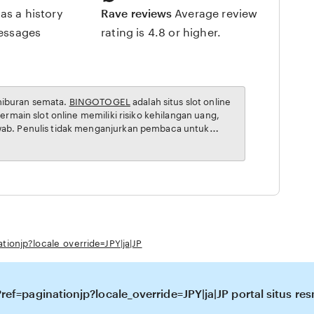
as a history
Rave reviews
Average review
messages
rating is 4.8 or higher.
 hiburan semata.
BINGOTOGEL
adalah situs slot online
ermain slot online memiliki risiko kehilangan uang,
wab. Penulis tidak menganjurkan pembaca untuk
menangan maupun kekalahan sepenuhnya bergantung
 masing-masing individu.
ionjp?locale_override=JPY|ja|JP
f=paginationjp?locale_override=JPY|ja|JP portal situs re