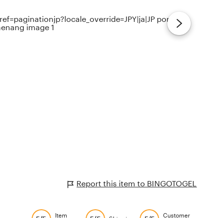
Report this item to BINGOTOGEL
Item
Customer