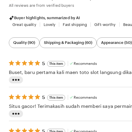
All reviews are from verified buyers
Buyer highlights, summarized by AI
Great quality
Lovely
Fast shipping
Gift-worthy
Beau
Filter
Quality (90)
Shipping & Packaging (60)
Appearance (50)
by
category
5
5
Recommends
This item
out
Buset, baru pertama kali maen toto slot langsung dik
of
5
stars
L
i
5
5
Recommends
This item
s
out
Situs gacor! Terimakasih sudah memberi saya permainan
of
t
5
i
stars
L
n
i
5
g
5
Recommends
This item