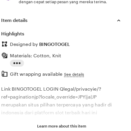
dengan cepat setiap pesan yang mereka terima.
Item details
Highlights
0)
Value (9)
Comfort (8)
Ease of use (2)
Condition (1)
Designed by
BINGOTOGEL
Materials: Cotton, Knit
Read
Gift wrapping available
the
See details
full
Link BINGOTOGEL LOGIN Qlegal/privacyie/?
description
ref=paginationjp?locale_override=JPY|ja|JP
merupakan situs pilihan terpercaya yang hadir di
indonesia dari platform slot terbaik hari ini
Learn more about this item
Disebut sebagai situs gacor toto slot terpercaya,