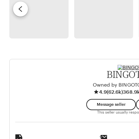
v
e
i
y
i
r
e
K
e
n
J
a
w
a
i
t
b
n
m
i
y
e
e
H
n
a
e
n
z
BINGO
n
a
Owned by BINGOT
4.9
(62.6k)
368.9k
h
Message seller
This seller usually res