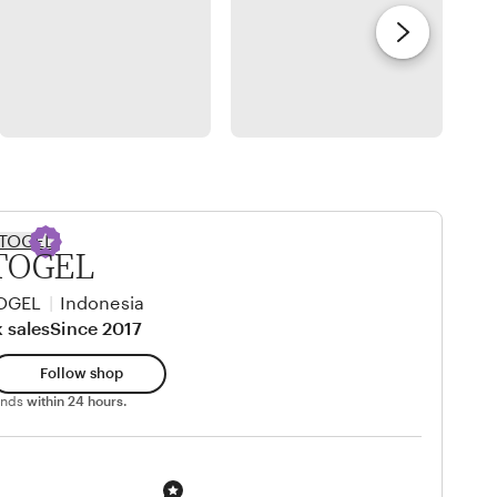
TOGEL
OGEL
|
Indonesia
 sales
Since 2017
Follow shop
ponds
within 24 hours.