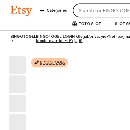
Skip
Search
BINGOTOGEL
to
Categories
for
Content
items
or
TOTO SLOT
SLOT G
shops
BINGOTOGEL
BINGOTOGEL LOGIN Qlegal/privacyie/?ref=pagina
locale_override=JPY|ja|JP
BINGOTOGEL