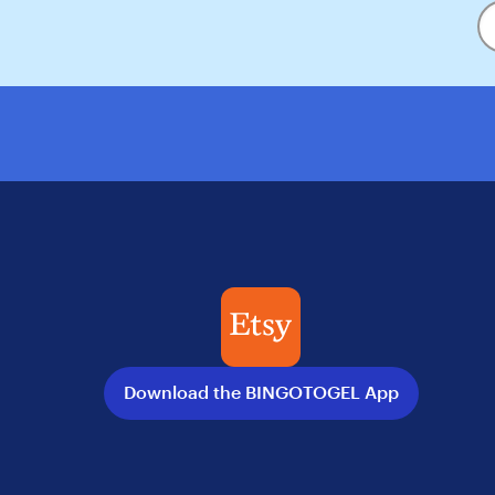
En
y
em
Download the BINGOTOGEL App