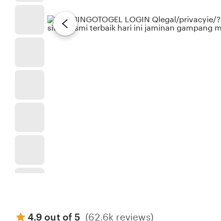
4.9 out of 5
(62.6k reviews)