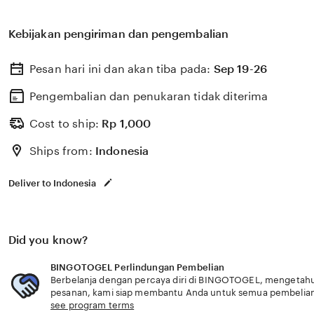
Disebut sebagai situs gacor toto slot terpercaya, BIN
berbagai jenis games slot online dengan tingkat keme
Kebijakan pengiriman dan pengembalian
menang hari ini. Tentu BINGOTOGEL menjadi pilihan ya
meraih kemenangan dengan peluang menang besar di si
Pesan hari ini dan akan tiba pada:
Sep 19-26
terbaik hari ini tahun 2025 minimal deposit 1000 rupiah.
Pengembalian dan penukaran tidak diterima
Cost to ship:
Rp
1,000
Ships from:
Indonesia
Deliver to Indonesia
Did you know?
BINGOTOGEL Perlindungan Pembelian
Berbelanja dengan percaya diri di BINGOTOGEL, mengetahui 
pesanan, kami siap membantu Anda untuk semua pembelia
see program terms