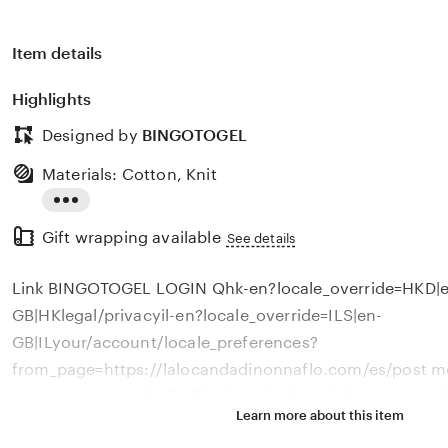
Item details
Highlights
Designed by
BINGOTOGEL
Materials: Cotton, Knit
Read
Gift wrapping available
the
See details
full
Link BINGOTOGEL LOGIN Qhk-en?locale_override=HKD|e
description
GB|HKlegal/privacyil-en?locale_override=ILS|en-
GB|ILyour/account/locale_preferences?
from_page=https://lalocandadinonnaflo.com/es/post me
terpercaya yang hadir di indonesia dari platform slot terb
Learn more about this item