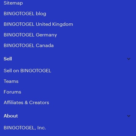
Sitemap
BINGOTOGEL blog
BINGOTOGEL United Kingdom
BINGOTOGEL Germany
BINGOTOGEL Canada
Sell
Sell on BINGOTOGEL
Teams
Forums
Affiliates & Creators
About
BINGOTOGEL, Inc.