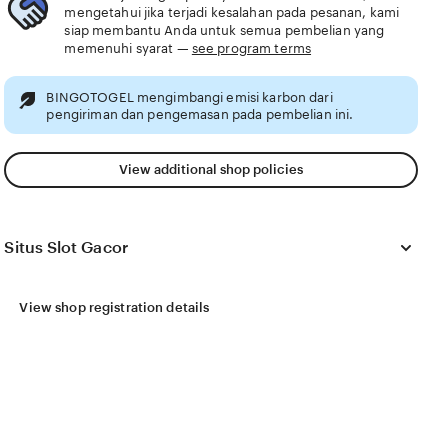
mengetahui jika terjadi kesalahan pada pesanan, kami
siap membantu Anda untuk semua pembelian yang
memenuhi syarat —
see program terms
BINGOTOGEL mengimbangi emisi karbon dari
pengiriman dan pengemasan pada pembelian ini.
View additional shop policies
Situs Slot Gacor
View shop registration details