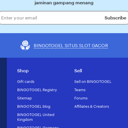
jaminan gampang menang
Subscribe
ter
our
ail
BINGOTOGEL SITUS SLOT GACOR
Shop
Sell
Gift cards
Sell on BINGOTOGEL
BINGOTOGEL Registry
Teams
Sitemap
Forums
BINGOTOGEL blog
Affiliates & Creators
BINGOTOGEL United
Kingdom
BINGOTOGEL Germany