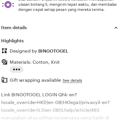
ulasan bintang 5, mengirim tepat waktu, dan membalas
dengan cepat setiap pesan yang mereka terima.
Item details
Highlights
0)
Value (9)
Comfort (8)
Ease of use (2)
Condition (1)
Designed by
BINGOTOGEL
Materials: Cotton, Knit
Read
Gift wrapping available
the
See details
full
Link BINGOTOGEL LOGIN Qhk-en?
description
locale_override=HKD|en-GB|HKlegal/privacyil-en?
locale_override=ILS|en-GB|ILhelp/article/493
merupakan situs pilihan terpercaya yang hadir di
indonesia dari platform slot terbaik hari ini