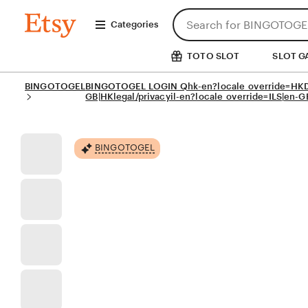
Skip
Search
BINGOTOGEL
to
Categories
for
Content
items
or
TOTO SLOT
SLOT G
shops
BINGOTOGEL
BINGOTOGEL LOGIN Qhk-en?locale_override=HKD
GB|HKlegal/privacyil-en?locale_override=ILS|en-GB
BINGOTOGEL