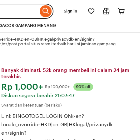
Sign in
 GACOR GAMPANG MENANG
rride=HKD|en-GB|HKlegal/privacydk-en/signin?
es/post portal situs resmi terbaik hari ini jaminan gampang
Banyak diminati. 52k orang membeli ini dalam 24 jam
terakhir.
Harga:
Rp 1,000+
Normal:
Rp 100,000+
90% off
Diskon segera berahir
21:07:47
Syarat dan ketentuan (berlaku)
Link BINGOTOGEL LOGIN Qhk-en?
locale_override=HKD|en-GB|HKlegal/privacydk-
en/signin?