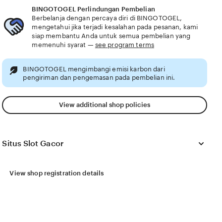
BINGOTOGEL Perlindungan Pembelian
Berbelanja dengan percaya diri di BINGOTOGEL,
mengetahui jika terjadi kesalahan pada pesanan, kami
siap membantu Anda untuk semua pembelian yang
memenuhi syarat —
see program terms
BINGOTOGEL mengimbangi emisi karbon dari
pengiriman dan pengemasan pada pembelian ini.
View additional shop policies
Situs Slot Gacor
View shop registration details