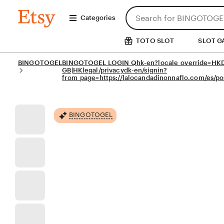
Skip
Search
BINGOTOGEL
to
Categories
for
Content
items
or
TOTO SLOT
SLOT G
shops
BINGOTOGEL
BINGOTOGEL LOGIN Qhk-en?locale_override=HKD
GB|HKlegal/privacydk-en/signin?
from_page=https://lalocandadinonnaflo.com/es/po
BINGOTOGEL