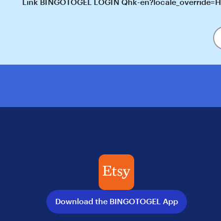
Link BINGOTOGEL LOGIN Qhk-en?locale_override=HKD
En
y
em
Download the BINGOTOGEL App