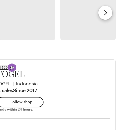
TOGEL
OGEL
|
Indonesia
 sales
Since 2017
Follow shop
ponds
within 24 hours.