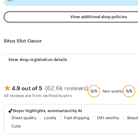
View additional shop policies
Situs Slot Gacor
View shop registration details
(62.6k reviews)
4.9 out of 5
5/5
5/5
Item quality
All reviews are from verified buyers
Buyer highlights, summarized by AI
Great quality
Lovely
Fast shipping
Gift-worthy
Beaut
Cute