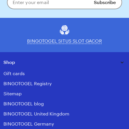
Subscribe
Enter
your
email
BINGOTOGEL SITUS SLOT GACOR
Shop
Gift cards
BINGOTOGEL Registry
Sitemap
BINGOTOGEL blog
BINGOTOGEL United Kingdom
BINGOTOGEL Germany