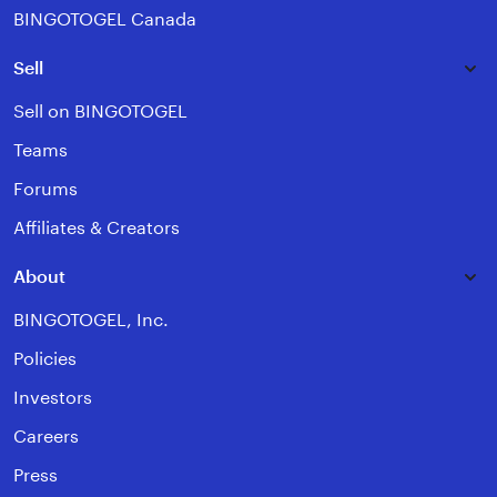
BINGOTOGEL Canada
Sell
Sell on BINGOTOGEL
Teams
Forums
Affiliates & Creators
About
BINGOTOGEL, Inc.
Policies
Investors
Careers
Press