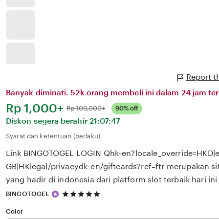
Report t
Banyak diminati. 52k orang membeli ini dalam 24 jam ter
Harga:
Rp 1,000+
Normal:
Rp 100,000+
90% off
Diskon segera berahir
21:07:47
Syarat dan ketentuan (berlaku)
Link BINGOTOGEL LOGIN Qhk-en?locale_override=HKD|e
GB|HKlegal/privacydk-en/giftcards?ref=ftr merupakan sit
yang hadir di indonesia dari platform slot terbaik hari ini
5
BINGOTOGEL
out
of
Color
5