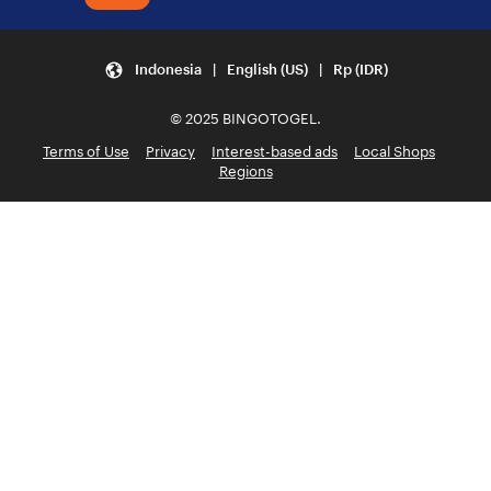
Indonesia | English (US) | Rp (IDR)
© 2025 BINGOTOGEL.
Terms of Use
Privacy
Interest-based ads
Local Shops
Regions