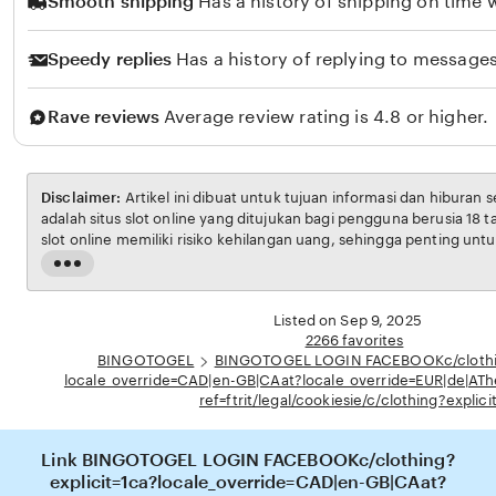
Smooth shipping
Has a history of shipping on time w
Speedy replies
Has a history of replying to messages
Rave reviews
Average review rating is 4.8 or higher.
Disclaimer:
Artikel ini dibuat untuk tujuan informasi dan hiburan 
adalah situs slot online yang ditujukan bagi pengguna berusia 18 
slot online memiliki risiko kehilangan uang, sehingga penting unt
bertanggung jawab. Penulis tidak menganjurkan pembaca untuk b
Read
penghasilan utama. Semua kemenangan maupun kekalahan sep
the
pada faktor keberuntungan dan manajemen bermain dari masing-m
full
Listed on Sep 9, 2025
description
2266 favorites
BINGOTOGEL
BINGOTOGEL LOGIN FACEBOOKc/clothin
locale_override=CAD|en-GB|CAat?locale_override=EUR|de|AThe
ref=ftrit/legal/cookiesie/c/clothing?explici
Link BINGOTOGEL LOGIN FACEBOOKc/clothing?
explicit=1ca?locale_override=CAD|en-GB|CAat?