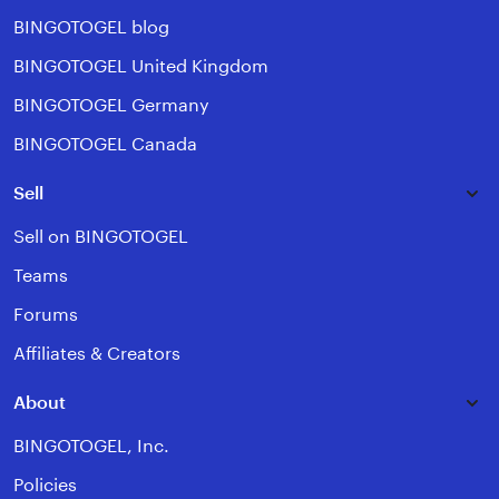
BINGOTOGEL blog
BINGOTOGEL United Kingdom
BINGOTOGEL Germany
BINGOTOGEL Canada
Sell
Sell on BINGOTOGEL
Teams
Forums
Affiliates & Creators
About
BINGOTOGEL, Inc.
Policies