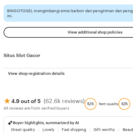
BINGOTOGEL mengimbangi emisi karbon dari pengiriman dan pen
ini.
View additional shop policies
Situs Slot Gacor
View shop registration details
(62.6k reviews)
4.9 out of 5
5/5
5/5
Item quality
All reviews are from verified buyers
Buyer highlights, summarized by AI
Great quality
Lovely
Fast shipping
Gift-worthy
Beaut