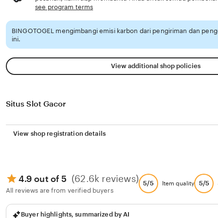
see program terms
BINGOTOGEL mengimbangi emisi karbon dari pengiriman dan pen
ini.
View additional shop policies
Situs Slot Gacor
View shop registration details
(62.6k reviews)
4.9 out of 5
5/5
5/5
Item quality
All reviews are from verified buyers
Buyer highlights, summarized by AI