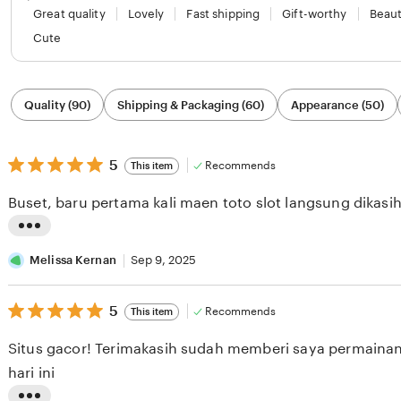
Great quality
Lovely
Fast shipping
Gift-worthy
Beaut
Cute
Filter
Quality (90)
Shipping & Packaging (60)
Appearance (50)
by
category
5
5
Recommends
This item
out
of
Buset, baru pertama kali maen toto slot langsung dikasi
5
stars
L
i
Melissa Kernan
Sep 9, 2025
s
5
t
5
Recommends
This item
out
i
of
Situs gacor! Terimakasih sudah memberi saya permainan 
5
n
stars
hari ini
g