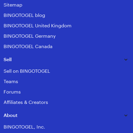
Sitemap
BINGOTOGEL blog
BINGOTOGEL United Kingdom
BINGOTOGEL Germany
BINGOTOGEL Canada
Sell
Sell on BINGOTOGEL
Teams
Forums
Affiliates & Creators
About
BINGOTOGEL, Inc.