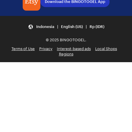
Download the BINGOTOGEL App
Indonesia | English (US) | Rp (IDR)
© 2025 BINGOTOGEL.
Terms of Use
Privacy
Interest-based ads
Local Shops
Regions