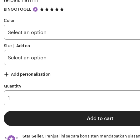
terbaik hari ini
5
BINGOTOGEL
out
of
Color
5
stars
Size ∣ Add on
Add personalization
Quantity
Add to cart
Star Seller.
Penjual ini secara konsisten mendapatkan ulasan