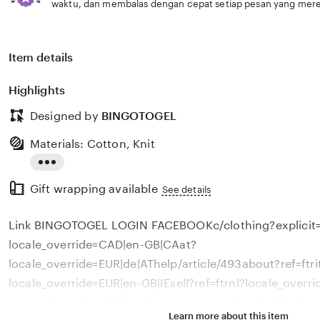
waktu, dan membalas dengan cepat setiap pesan yang mere
Item details
Highlights
Designed by
BINGOTOGEL
Materials: Cotton, Knit
Read
Gift wrapping available
the
See details
full
Link BINGOTOGEL LOGIN FACEBOOKc/clothing?explicit
description
locale_override=CAD|en-GB|CAat?
locale_override=EUR|de|AThelp/article/493about?ref=ftri
locale_override=EUR|en-GB|IEsell?ref=ftrnl?locale_overr
merupakan situs pilihan terpercaya yang hadir di indones
Learn more about this item