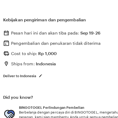
terbaik hari ini
Disebut sebagai situs gacor toto slot terpercaya, BIN
Kebijakan pengiriman dan pengembalian
berbagai jenis games slot online dengan tingkat keme
menang hari ini. Tentu BINGOTOGEL menjadi pilihan ya
Pesan hari ini dan akan tiba pada:
Sep 19-26
meraih kemenangan dengan peluang menang besar di si
terbaik hari ini tahun 2025 minimal deposit 1000 rupiah.
Pengembalian dan penukaran tidak diterima
Cost to ship:
Rp
1,000
Ships from:
Indonesia
Deliver to Indonesia
Did you know?
BINGOTOGEL Perlindungan Pembelian
Berbelanja dengan percaya diri di BINGOTOGEL, mengetahui 
pesanan, kami siap membantu Anda untuk semua pembelia