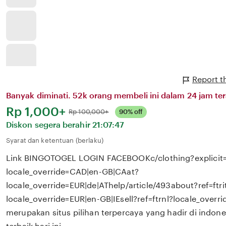
Report t
Banyak diminati. 52k orang membeli ini dalam 24 jam ter
Harga:
Rp 1,000+
Normal:
Rp 100,000+
90% off
Diskon segera berahir
21:07:47
Syarat dan ketentuan (berlaku)
Link BINGOTOGEL LOGIN FACEBOOKc/clothing?explicit
locale_override=CAD|en-GB|CAat?
locale_override=EUR|de|AThelp/article/493about?ref=ftri
locale_override=EUR|en-GB|IEsell?ref=ftrnl?locale_overr
merupakan situs pilihan terpercaya yang hadir di indones