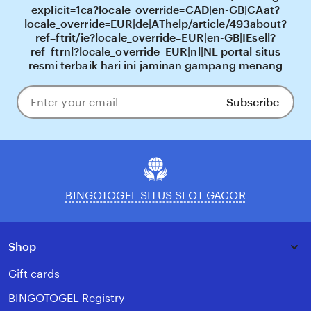
explicit=1ca?locale_override=CAD|en-GB|CAat?
locale_override=EUR|de|AThelp/article/493about?
ref=ftrit/ie?locale_override=EUR|en-GB|IEsell?
ref=ftrnl?locale_override=EUR|nl|NL portal situs
resmi terbaik hari ini jaminan gampang menang
Subscribe
Enter
your
email
BINGOTOGEL SITUS SLOT GACOR
Shop
Gift cards
BINGOTOGEL Registry