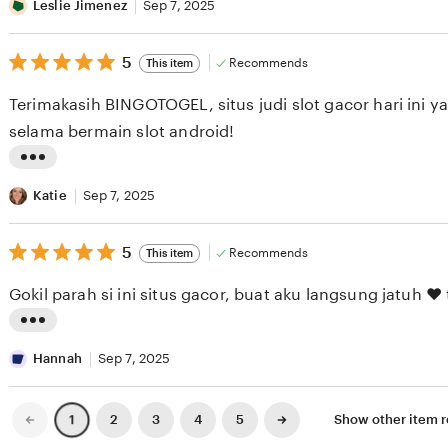
e
i
Leslie Jimenez
Sep 7, 2025
v
s
i
5
t
5
Recommends
This item
out
e
i
of
Terimakasih BINGOTOGEL, situs judi slot gacor hari ini 
5
w
n
stars
selama bermain slot android!
b
g
y
r
L
M
e
i
Katie
Sep 7, 2025
e
v
s
l
i
5
t
5
Recommends
This item
out
i
e
i
of
Gokil par
5
s
w
n
stars
s
b
g
L
a
y
r
i
Hannah
Sep 7, 2025
K
L
e
s
e
e
v
t
Previous
Next
2
3
4
5
Show other item
1
page
page
r
s
i
i