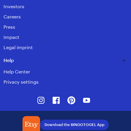
Investors
Careers
Press
Impact
Legal imprint
Help
Help Center
Privacy settings
Instagram
Facebook
Pinterest
Youtube
Download the BINGOTOGEL App