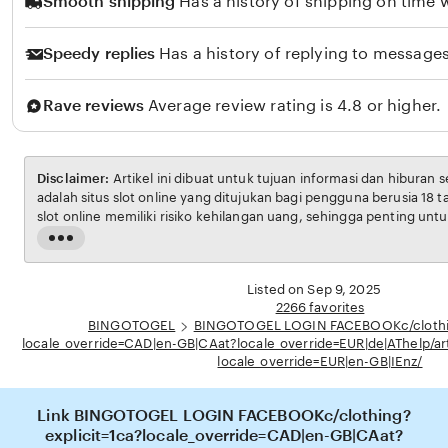
Smooth shipping
Has a history of shipping on time w
Speedy replies
Has a history of replying to messages
Rave reviews
Average review rating is 4.8 or higher.
Disclaimer:
Artikel ini dibuat untuk tujuan informasi dan hiburan 
adalah situs slot online yang ditujukan bagi pengguna berusia 18 
slot online memiliki risiko kehilangan uang, sehingga penting unt
bertanggung jawab. Penulis tidak menganjurkan pembaca untuk b
Read
penghasilan utama. Semua kemenangan maupun kekalahan sep
the
pada faktor keberuntungan dan manajemen bermain dari masing-m
full
Listed on Sep 9, 2025
description
2266 favorites
BINGOTOGEL
BINGOTOGEL LOGIN FACEBOOKc/clothin
locale_override=CAD|en-GB|CAat?locale_override=EUR|de|AThelp/arti
locale_override=EUR|en-GB|IEnz/
Link BINGOTOGEL LOGIN FACEBOOKc/clothing?
explicit=1ca?locale_override=CAD|en-GB|CAat?