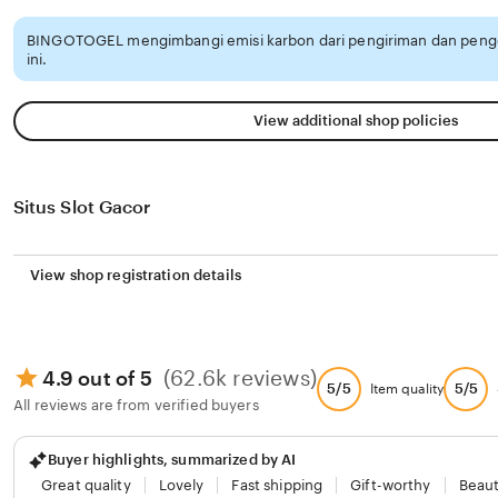
BINGOTOGEL mengimbangi emisi karbon dari pengiriman dan pen
ini.
View additional shop policies
Situs Slot Gacor
View shop registration details
(62.6k reviews)
4.9 out of 5
5/5
5/5
Item quality
All reviews are from verified buyers
Buyer highlights, summarized by AI
Great quality
Lovely
Fast shipping
Gift-worthy
Beaut