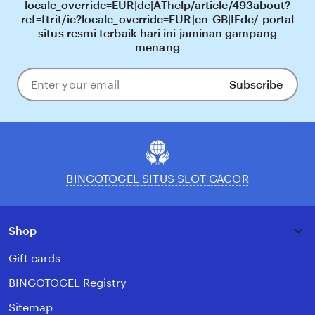
locale_override=EUR|de|AThelp/article/493about?
ref=ftrit/ie?locale_override=EUR|en-GB|IEde/ portal
situs resmi terbaik hari ini jaminan gampang
menang
Subscribe
Enter
your
email
BINGOTOGEL SITUS SLOT GACOR
Shop
Gift cards
BINGOTOGEL Registry
Sitemap