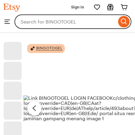
BINGOTOGEL
Sign in
Skip
to
Search
Browse
ontent
for
items
or
shops
BINGOTOGEL