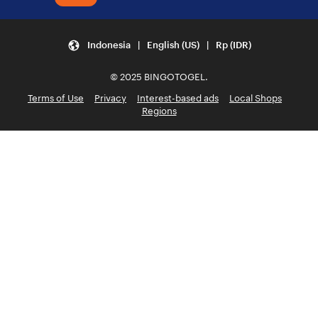
Indonesia | English (US) | Rp (IDR)
© 2025 BINGOTOGEL.
Terms of Use
Privacy
Interest-based ads
Local Shops
Regions