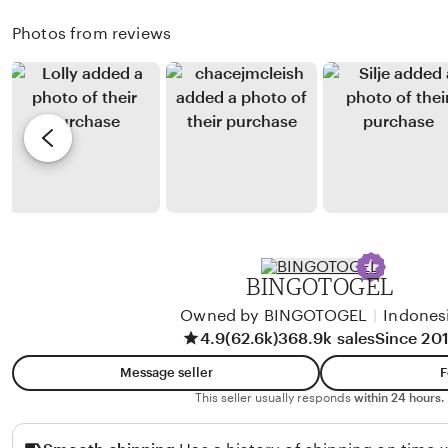
n
l
e
n
Photos from reviews
a
i
w
g
n
e
b
r
J
y
e
i
K
v
m
a
i
e
t
e
n
i
w
e
e
b
z
y
BINGOTOGEL
H
Owned by BINGOTOGEL
|
Indones
a
4.9
(62.6k)
368.9k sales
Since 20
n
n
Message seller
F
a
This seller usually responds
within 24 hours.
h