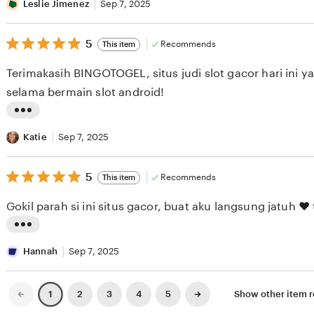
e
i
Leslie Jimenez
Sep 7, 2025
v
s
i
5
t
5
Recommends
This item
out
e
i
of
Terimakasih BINGOTOGEL, situs judi slot gacor hari ini 
5
w
n
stars
selama bermain slot android!
b
g
y
r
L
M
e
i
Katie
Sep 7, 2025
e
v
s
l
i
5
t
5
Recommends
This item
out
i
e
i
of
Gokil par
5
s
w
n
stars
s
b
g
L
a
y
r
i
Hannah
Sep 7, 2025
K
L
e
s
e
e
v
t
Previous
Next
2
3
4
5
Show other item
1
page
page
r
s
i
i