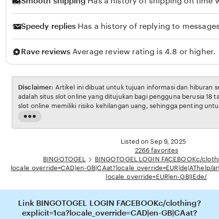
Smooth shipping
Has a history of shipping on time w
Speedy replies
Has a history of replying to messages
Rave reviews
Average review rating is 4.8 or higher.
Disclaimer:
Artikel ini dibuat untuk tujuan informasi dan hiburan 
adalah situs slot online yang ditujukan bagi pengguna berusia 18 
slot online memiliki risiko kehilangan uang, sehingga penting unt
bertanggung jawab. Penulis tidak menganjurkan pembaca untuk b
Read
penghasilan utama. Semua kemenangan maupun kekalahan sep
the
pada faktor keberuntungan dan manajemen bermain dari masing-m
full
Listed on Sep 9, 2025
description
2266 favorites
BINGOTOGEL
BINGOTOGEL LOGIN FACEBOOKc/clothin
locale_override=CAD|en-GB|CAat?locale_override=EUR|de|AThelp/arti
locale_override=EUR|en-GB|IEde/
Link BINGOTOGEL LOGIN FACEBOOKc/clothing?
explicit=1ca?locale_override=CAD|en-GB|CAat?