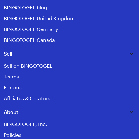
BINGOTOGEL blog
BINGOTOGEL United Kingdom
BINGOTOGEL Germany
BINGOTOGEL Canada
Sell
Sell on BINGOTOGEL
Teams
Forums
Affiliates & Creators
About
BINGOTOGEL, Inc.
Policies