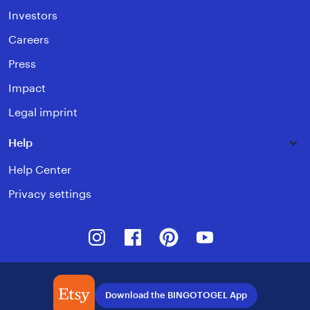
Investors
Careers
Press
Impact
Legal imprint
Help
Help Center
Privacy settings
Instagram
Facebook
Pinterest
Youtube
Download the BINGOTOGEL App