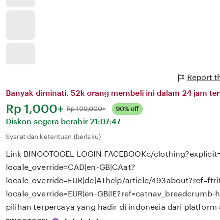
Report t
Banyak diminati. 52k orang membeli ini dalam 24 jam ter
Harga:
Rp 1,000+
Normal:
Rp 100,000+
90% off
Diskon segera berahir
21:07:47
Syarat dan ketentuan (berlaku)
Link BINGOTOGEL LOGIN FACEBOOKc/clothing?explicit
locale_override=CAD|en-GB|CAat?
locale_override=EUR|de|AThelp/article/493about?ref=ftri
locale_override=EUR|en-GB|IE?ref=catnav_breadcrumb-
pilihan terpercaya yang hadir di indonesia dari platform s