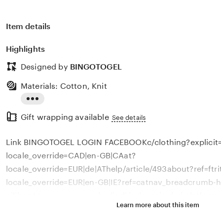
Item details
Highlights
Designed by
BINGOTOGEL
Materials: Cotton, Knit
Read
Gift wrapping available
the
See details
full
Link BINGOTOGEL LOGIN FACEBOOKc/clothing?explicit
description
locale_override=CAD|en-GB|CAat?
locale_override=EUR|de|AThelp/article/493about?ref=ftri
locale_override=EUR|en-GB|IE?ref=catnav_breadcrumb-
pilihan terpercaya yang hadir di indonesia dari platform s
Learn more about this item