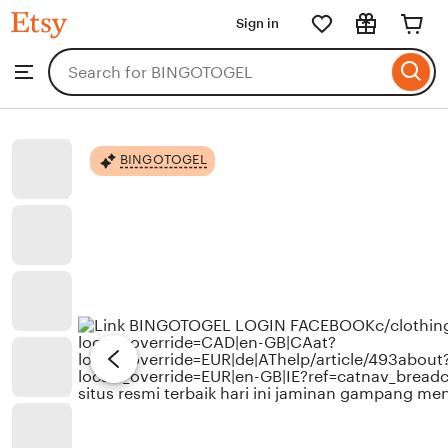
BINGOTOGEL
Sign in
Skip
to
Search
Browse
ontent
for
items
or
shops
BINGOTOGEL