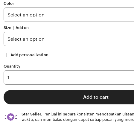
of
Color
5
stars
Size ∣ Add on
Add personalization
Quantity
Add to cart
Star Seller.
Penjual ini secara konsisten mendapatkan ulasan
waktu, dan membalas dengan cepat setiap pesan yang mere