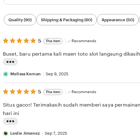
Filter
Quality (90)
Shipping & Packaging (60)
Appearance (50)
by
category
5
5
Recommends
This item
out
of
Buset, baru pertama kali maen toto slot langsung dikasi
5
stars
L
i
Melissa Kernan
Sep 9, 2025
s
5
t
5
Recommends
This item
out
i
of
Situs gacor! Terimakasih sudah memberi saya permainan 
5
n
stars
hari ini
g
r
L
e
i
Leslie Jimenez
Sep 7, 2025