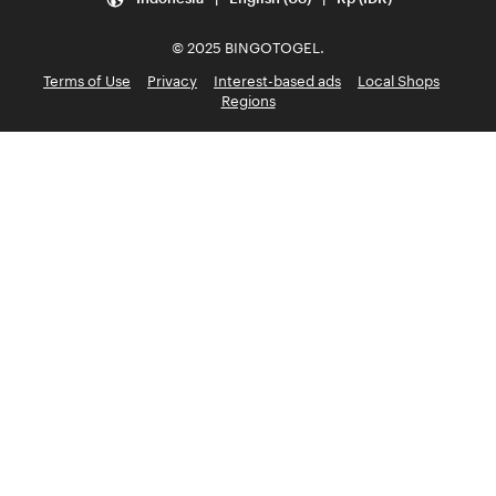
© 2025 BINGOTOGEL.
Terms of Use
Privacy
Interest-based ads
Local Shops
Regions