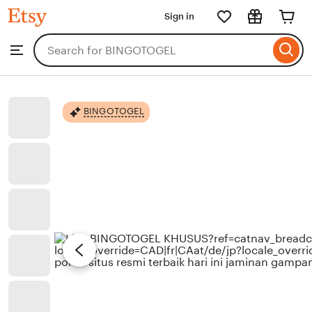
BINGOTOGEL
Sign in
Skip
to
Search
Browse
ontent
for
items
or
shops
BINGOTOGEL