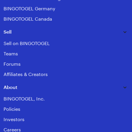
BINGOTOGEL Germany
BINGOTOGEL Canada
Sell
Sell on BINGOTOGEL
Teams
Forums
Affiliates & Creators
About
BINGOTOGEL, Inc.
Policies
Investors
Careers