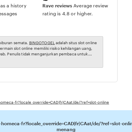
as a history
Rave reviews
Average review
messages
rating is 4.8 or higher.
 hiburan semata.
BINGOTOGEL
adalah situs slot online
ermain slot online memiliki risiko kehilangan uang,
wab. Penulis tidak menganjurkan pembaca untuk
menangan maupun kekalahan sepenuhnya bergantung
 masing-masing individu.
ca-fr?locale_override=CAD|fr|CAat/de/?ref=slot-online
ca-fr?locale_override=CAD|fr|CAat/de/?ref=slot-online p
menang