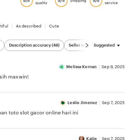
5/5
5/5
5/5
Shipping
quality
service
tiful
As described
Cute
Suggested
Description accuracy (48)
Seller service (19)
Sizing & Fit (1
Melissa Kernan
Sep 9, 2025
asih maxwin!
Leslie Jimenez
Sep 7, 2025
 toto slot gacor online hari ini
Katie
Sep 7, 2025