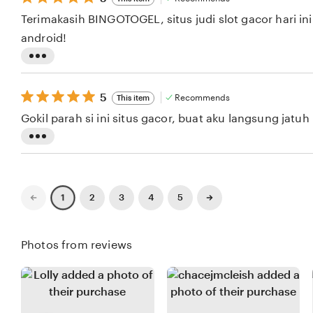
s
out
r
Terimakasih BINGOTOGEL, situs judi slot gacor hari i
of
t
5
e
android!
i
stars
v
n
L
i
g
i
e
5
r
5
Recommends
This item
s
out
w
e
of
t
b
5
v
i
stars
L
y
i
n
i
M
e
g
s
e
w
Previous
Next
r
2
3
4
5
1
t
page
page
l
b
e
i
i
y
v
n
s
Photos from reviews
L
i
g
s
e
e
r
a
s
w
e
K
l
b