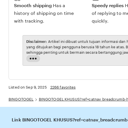
Smooth shipping
Has a
Speedy replies
H
history of shipping on time
of replying to 
with tracking.
quickly.
Disclaimer:
Artikel ini dibuat untuk tujuan informasi dan
yang ditujukan bagi pengguna berusia 18 tahun ke atas. B
sehingga penting untuk bermain secara bertanggung ja
berjudi sebagai sumber penghasilan utama. Semua ke
Read
pada faktor keberuntungan dan manajemen bermain dari
the
full
description
Listed on Sep 9, 2025
2266 favorites
BINGOTOGEL
BINGOTOGEL KHUSUS?ref=catnav_breadcrumb-home
Link BINGOTOGEL KHUSUS?ref=catnav_breadcrumb-home