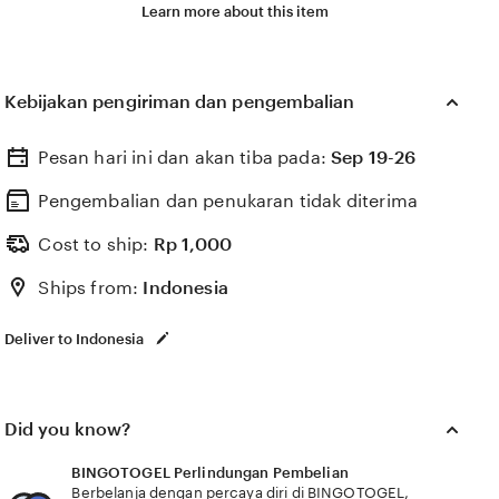
Learn more about this item
Disebut sebagai situs gacor toto slot terpercaya,
BINGOTOGEL menyediakan berbagai jenis games slot
Kebijakan pengiriman dan pengembalian
online dengan tingkat kemenangan tinggi gampang
menang hari ini. Tentu BINGOTOGEL menjadi pilihan
Pesan hari ini dan akan tiba pada:
Sep 19-26
yang tepat untuk Anda meraih kemenangan dengan
peluang menang besar di situs tergacor dan terbaik
Pengembalian dan penukaran tidak diterima
hari ini tahun 2025 minimal deposit 1000 rupiah.
Cost to ship:
Rp
1,000
Ships from:
Indonesia
Deliver to Indonesia
Did you know?
BINGOTOGEL Perlindungan Pembelian
Berbelanja dengan percaya diri di BINGOTOGEL,