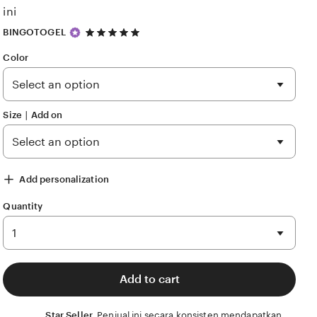
ini
5
BINGOTOGEL
out
of
Color
5
stars
Size ∣ Add on
Add personalization
Quantity
Add to cart
Star Seller.
Penjual ini secara konsisten mendapatkan