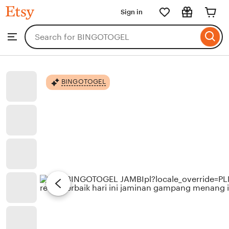
BINGOTOGEL
Sign in
Skip
to
Search
Browse
ontent
for
items
or
shops
BINGOTOGEL