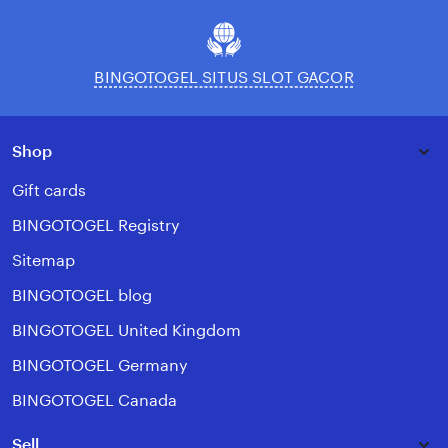
BINGOTOGEL SITUS SLOT GACOR
Shop
Gift cards
BINGOTOGEL Registry
Sitemap
BINGOTOGEL blog
BINGOTOGEL United Kingdom
BINGOTOGEL Germany
BINGOTOGEL Canada
Sell