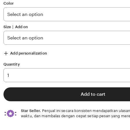
of
Color
5
stars
Size ∣ Add on
Add personalization
Quantity
Add to cart
Star Seller.
Penjual ini secara konsisten mendapatkan ulasan
waktu, dan membalas dengan cepat setiap pesan yang mere