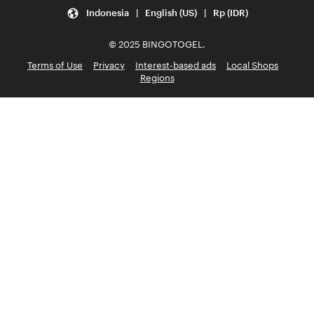
Indonesia | English (US) | Rp (IDR)
© 2025 BINGOTOGEL.
Terms of Use
Privacy
Interest-based ads
Local Shops
Regions