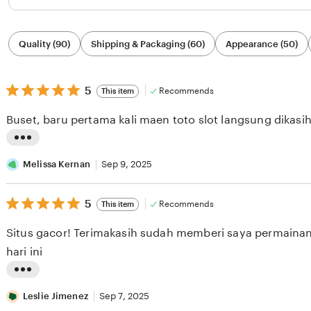
Filter
Quality (90)
Shipping & Packaging (60)
Appearance (50)
by
category
5
5
Recommends
This item
out
of
Buset, baru pertama kali maen toto slot langsung dikasi
5
stars
L
i
Melissa Kernan
Sep 9, 2025
s
5
t
5
Recommends
This item
out
i
of
Situs gacor! Terimakasih sudah memberi saya permainan 
5
n
stars
hari ini
g
r
L
e
i
Leslie Jimenez
Sep 7, 2025