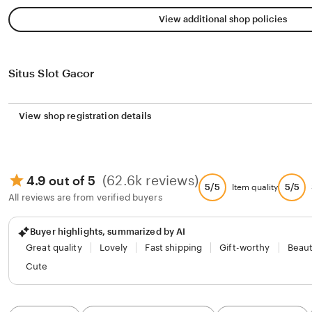
View additional shop policies
Situs Slot Gacor
View shop registration details
(62.6k reviews)
4.9 out of 5
5/5
5/5
Item quality
All reviews are from verified buyers
Buyer highlights, summarized by AI
Great quality
Lovely
Fast shipping
Gift-worthy
Beaut
Cute
Filter