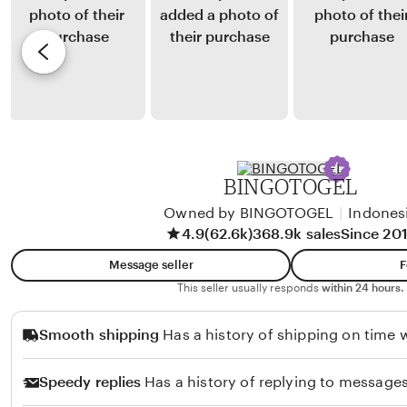
J
y
e
i
K
v
m
a
i
e
t
e
n
i
w
e
e
b
z
y
BINGOTOGEL
H
Owned by BINGOTOGEL
|
Indones
a
4.9
(62.6k)
368.9k sales
Since 20
n
n
Message seller
F
a
This seller usually responds
within 24 hours.
h
Smooth shipping
Has a history of shipping on time w
Speedy replies
Has a history of replying to messages