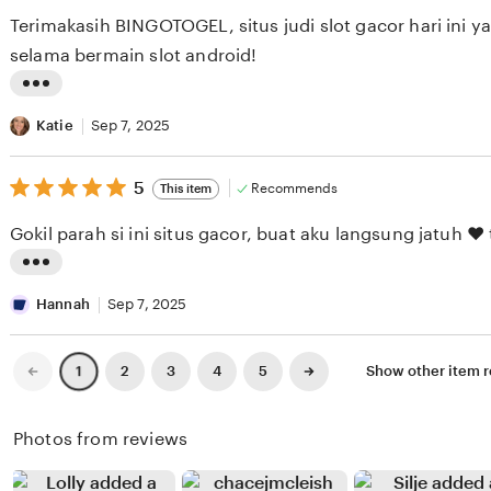
e
i
of
Terimakasih BINGOTOGEL, situs judi slot gacor hari ini 
5
w
n
stars
selama bermain slot android!
b
g
y
r
L
M
e
i
Katie
Sep 7, 2025
e
v
s
l
i
5
t
5
Recommends
This item
out
i
e
i
of
Gokil par
5
s
w
n
stars
s
b
g
L
a
y
r
i
Hannah
Sep 7, 2025
K
L
e
s
e
e
v
t
Previous
Next
2
3
4
5
Show other item
1
page
page
r
s
i
i
n
l
e
n
Photos from reviews
a
i
w
g
n
e
b
r