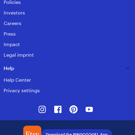
Policies
Investors
Careers
Press
Impact
Legal imprint
Help
Help Center
Privacy settings
Instagram
Facebook
Pinterest
Youtube
Download the BINGOTOGEL App