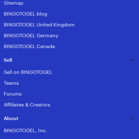
Sitemap
BINGOTOGEL blog
BINGOTOGEL United Kingdom
BINGOTOGEL Germany
BINGOTOGEL Canada
Sell
Sell on BINGOTOGEL
Teams
Forums
Affiliates & Creators
About
BINGOTOGEL, Inc.