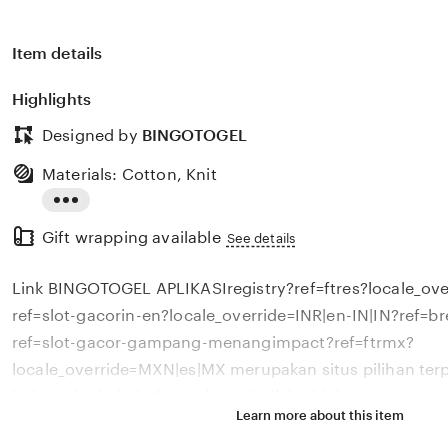
Item details
Highlights
Designed by
BINGOTOGEL
Materials: Cotton, Knit
Read
Gift wrapping available
the
See details
full
Link BINGOTOGEL APLIKASIregistry?ref=ftres?locale_ove
description
ref=slot-gacorin-en?locale_override=INR|en-IN|IN?ref=b
ref=slot-gacor-gampang-menangimpact?ref=ftrmx?
locale_override=MXN|es|MX merupakan situs pilihan terp
indonesia dari platform slot terbaik hari ini
Learn more about this item