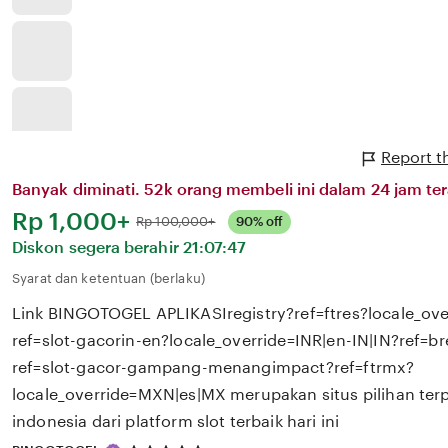
Report t
Banyak diminati. 52k orang membeli ini dalam 24 jam ter
Harga:
Rp 1,000+
Normal:
Rp 100,000+
90% off
Diskon segera berahir
21:07:47
Syarat dan ketentuan (berlaku)
Link BINGOTOGEL APLIKASIregistry?ref=ftres?locale_ove
ref=slot-gacorin-en?locale_override=INR|en-IN|IN?ref=b
ref=slot-gacor-gampang-menangimpact?ref=ftrmx?
locale_override=MXN|es|MX merupakan situs pilihan terp
indonesia dari platform slot terbaik hari ini