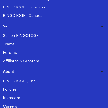
BINGOTOGEL Germany
BINGOTOGEL Canada
Sell
Sell on BINGOTOGEL
Teams
Forums
Affiliates & Creators
About
BINGOTOGEL, Inc.
Policies
Investors
Careers