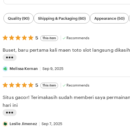
Filter
Quality (90)
Shipping & Packaging (60)
Appearance (50)
by
category
5
5
Recommends
This item
out
of
Buset, baru pertama kali maen toto slot langsung dikasi
5
stars
L
i
Melissa Kernan
Sep 9, 2025
s
5
t
5
Recommends
This item
out
i
of
Situs gacor! Terimakasih sudah memberi saya permainan 
5
n
stars
hari ini
g
r
L
e
i
Leslie Jimenez
Sep 7, 2025