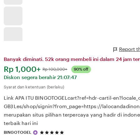
Report t
Banyak diminati. 52k orang membeli ini dalam 24 jam ter
Harga:
Rp 1,000+
Normal:
Rp 100,000+
90% off
Diskon segera berahir
21:07:47
Syarat dan ketentuan (berlaku)
Link APA ITU BINGOTOGELcart?ref=hdr-cartil-en?locale_o
GB|ILes/shop/signin?from_page=https://lalocandadino
merupakan situs pilihan terpercaya yang hadir di indones
terbaik hari ini
5
BINGOTOGEL
out