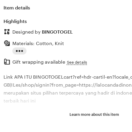
Item details
Highlights
Designed by
BINGOTOGEL
Materials: Cotton, Knit
Read
Gift wrapping available
the
See details
full
Link APA ITU BINGOTOGELcart?ref=hdr-cartil-en?locale_o
description
GB|ILes/shop/signin?from_page=https://lalocandadino
merupakan situs pilihan terpercaya yang hadir di indones
terbaik hari ini
Learn more about this item
Disebut sebagai situs gacor toto slot terpercaya, BIN
berbagai jenis games slot online dengan tingkat keme