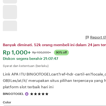
Report t
Banyak diminati. 52k orang membeli ini dalam 24 jam ter
Harga:
Rp 1,000+
Normal:
Rp 100,000+
90% off
Diskon segera berahir
21:07:47
Syarat dan ketentuan (berlaku)
Link APA ITU BINGOTOGELcart?ref=hdr-cartil-en?locale_o
GB|ILes/at/it/ merupakan situs pilihan terpercaya yang h
platform slot terbaik hari ini
5
BINGOTOGEL
out
of
Color
5