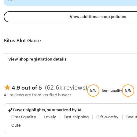
View additional shop policies
Situs Slot Gacor
View shop registration details
(62.6k reviews)
4.9 out of 5
5/5
5/5
Item quality
All reviews are from verified buyers
Buyer highlights, summarized by AI
Great quality
Lovely
Fast shipping
Gift-worthy
Beaut
Cute