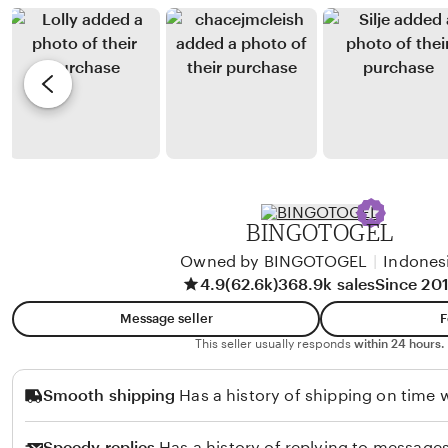
n
e
b
r
J
y
e
i
K
v
m
a
i
e
t
e
n
i
w
e
e
b
z
y
BINGOTOGEL
H
Owned by BINGOTOGEL
|
Indones
a
4.9
(62.6k)
368.9k sales
Since 20
n
n
Message seller
F
a
This seller usually responds
within 24 hours.
h
Smooth shipping
Has a history of shipping on time w
Speedy replies
Has a history of replying to messages