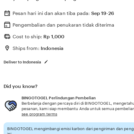
terbaik hari ini tahun 2025 minimal deposit 1000 rupiah.
Pesan hari ini dan akan tiba pada:
Sep 19-26
Pengembalian dan penukaran tidak diterima
Cost to ship:
Rp
1,000
Ships from:
Indonesia
Deliver to Indonesia
Did you know?
BINGOTOGEL Perlindungan Pembelian
Berbelanja dengan percaya diri di BINGOTOGEL, mengetahui 
pesanan, kami siap membantu Anda untuk semua pembelia
see program terms
BINGOTOGEL mengimbangi emisi karbon dari pengiriman dan pen
ini.