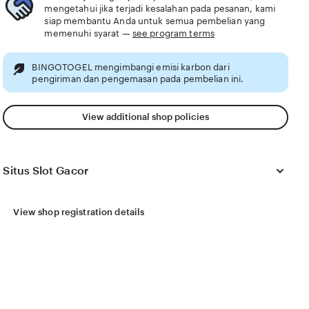
mengetahui jika terjadi kesalahan pada pesanan, kami
siap membantu Anda untuk semua pembelian yang
memenuhi syarat —
see program terms
BINGOTOGEL mengimbangi emisi karbon dari
pengiriman dan pengemasan pada pembelian ini.
View additional shop policies
Situs Slot Gacor
View shop registration details