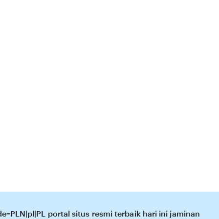
PLN|pl|PL portal situs resmi terbaik hari ini jaminan