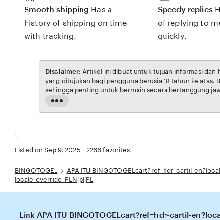
Smooth shipping
Has a
Speedy replies
H
history of shipping on time
of replying to 
with tracking.
quickly.
Disclaimer:
Artikel ini dibuat untuk tujuan informasi dan
yang ditujukan bagi pengguna berusia 18 tahun ke atas. B
sehingga penting untuk bermain secara bertanggung ja
berjudi sebagai sumber penghasilan utama. Semua ke
Read
pada faktor keberuntungan dan manajemen bermain dari
the
full
description
Listed on Sep 9, 2025
2266 favorites
BINGOTOGEL
APA ITU BINGOTOGELcart?ref=hdr-cartil-en?locale
locale_override=PLN|pl|PL
Link APA ITU BINGOTOGELcart?ref=hdr-cartil-en?locale