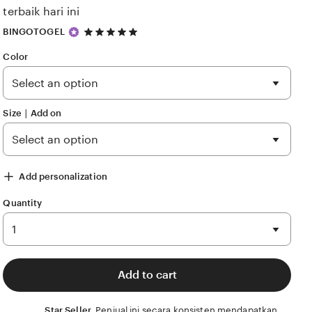
terbaik hari ini
5
BINGOTOGEL
out
of
Color
5
stars
Size ∣ Add on
Add personalization
Quantity
Add to cart
Star Seller.
Penjual ini secara konsisten mendapatkan