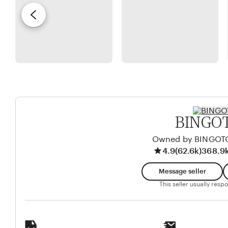
v
e
i
y
i
r
e
K
e
n
J
a
w
a
i
t
b
n
m
i
y
e
e
H
n
a
e
n
z
BINGO
n
a
Owned by BINGOT
4.9
(62.6k)
368.9k
h
Message seller
This seller usually res