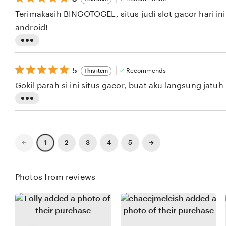
s
out
r
Terimakasih BINGOTOGEL, situs judi slot gacor hari i
of
t
5
e
android!
i
stars
v
n
L
i
g
i
e
5
r
5
Recommends
This item
s
out
w
e
of
t
b
5
v
i
stars
L
y
i
n
i
M
e
g
s
e
w
Previous
Next
r
2
3
4
5
1
t
page
page
l
b
e
i
i
y
v
n
s
Photos from reviews
L
i
g
s
e
e
r
a
s
w
e
K
l
b