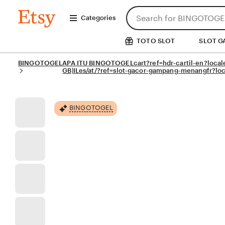
Skip
Search
BINGOTOGEL
to
Categories
for
Content
items
or
TOTO SLOT
SLOT G
shops
BINGOTOGEL
APA ITU BINGOTOGELcart?ref=hdr-cartil-en?locale
GB|ILes/at/?ref=slot-gacor-gampang-menangfr?loc
BINGOTOGEL