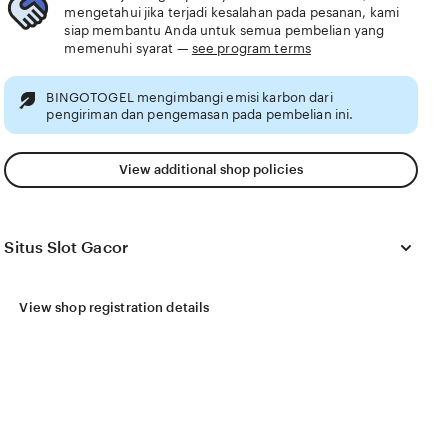
mengetahui jika terjadi kesalahan pada pesanan, kami
siap membantu Anda untuk semua pembelian yang
memenuhi syarat —
see program terms
BINGOTOGEL mengimbangi emisi karbon dari
pengiriman dan pengemasan pada pembelian ini.
View additional shop policies
Situs Slot Gacor
View shop registration details