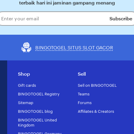
terbaik hari ini jaminan gampang menang
Subscribe
ter
our
ail
BINGOTOGEL SITUS SLOT GACOR
Shop
Sell
Gift cards
Sell on BINGOTOGEL
BINGOTOGEL Registry
Teams
Sitemap
Forums
BINGOTOGEL blog
Affiliates & Creators
BINGOTOGEL United
Kingdom
BINGOTOGEL Germany