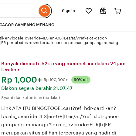
Sign in
 GACOR GAMPANG MENANG
l-en?locale_override=ILS|en-GB|ILes/at/?ref=slot-gacor-
R portal situs resmi terbaik hari ini jaminan gampang menang
Banyak diminati. 52k orang membeli ini dalam 24 jam
terakhir.
Harga:
Rp 1,000+
Normal:
Rp 100,000+
90% off
Diskon segera berahir
21:07:47
Syarat dan ketentuan (berlaku)
Link APA ITU BINGOTOGELcart?ref=hdr-cartil-en?
locale_override=ILS|en-GB|ILes/at/?ref=slot-gacor-
gampang-menangfr?locale_override=EUR|fr|FR
merupakan situs pilihan terpercaya yang hadir di