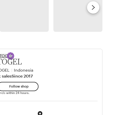
TOGEL
OGEL
|
Indonesia
 sales
Since 2017
Follow shop
ponds
within 24 hours.