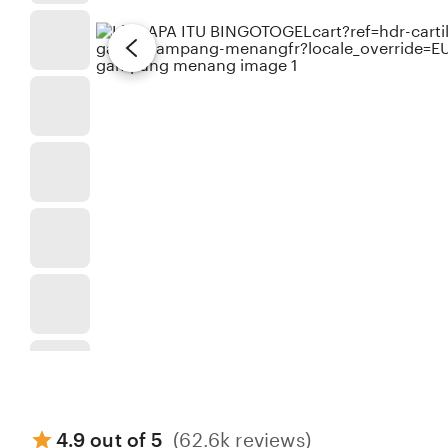
4.9 out of 5
(62.6k reviews)