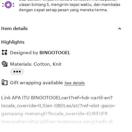
ulasan bintang 5, mengirim tepat waktu, dan membalas
dengan cepat setiap pesan yang mereka terima.
Item details
Highlights
0)
Value (9)
Comfort (8)
Ease of use (2)
Condition (1)
Designed by
BINGOTOGEL
Materials: Cotton, Knit
Read
Gift wrapping available
the
See details
full
Link APA ITU BINGOTOGELcart?ref=hdr-cartil-en?
description
locale_override=ILS|en-GB|ILes/at/?ref=slot-gacor-
gampang-menangfr?locale_override=EUR|fr|FR
merupakan situs pilihan terpercaya yang hadir di
indonesia dari platform slot terbaik hari ini