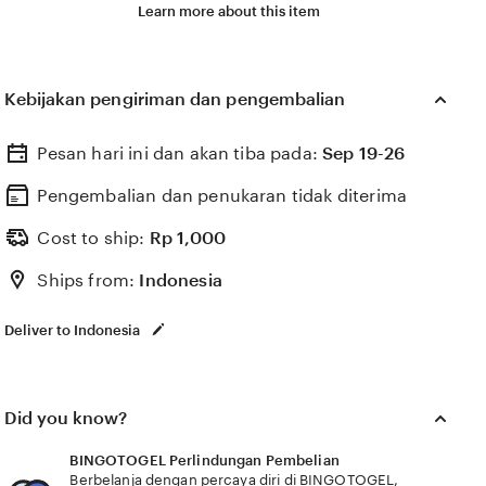
Learn more about this item
Disebut sebagai situs gacor toto slot terpercaya,
BINGOTOGEL menyediakan berbagai jenis games slot
Kebijakan pengiriman dan pengembalian
online dengan tingkat kemenangan tinggi gampang
menang hari ini. Tentu BINGOTOGEL menjadi pilihan
Pesan hari ini dan akan tiba pada:
Sep 19-26
yang tepat untuk Anda meraih kemenangan dengan
peluang menang besar di situs tergacor dan terbaik
Pengembalian dan penukaran tidak diterima
hari ini tahun 2025 minimal deposit 1000 rupiah.
Cost to ship:
Rp
1,000
Ships from:
Indonesia
Deliver to Indonesia
Did you know?
BINGOTOGEL Perlindungan Pembelian
Berbelanja dengan percaya diri di BINGOTOGEL,