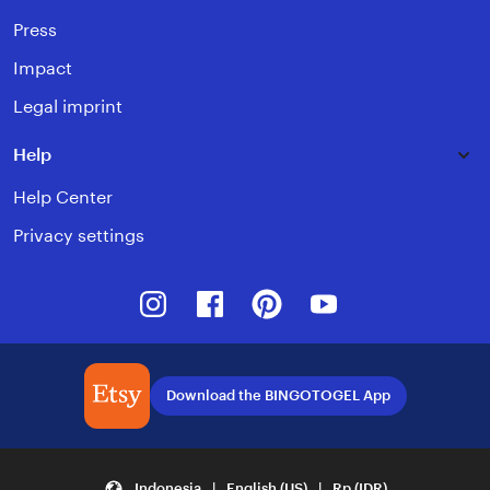
Press
Impact
Legal imprint
Help
Help Center
Privacy settings
Instagram
Facebook
Pinterest
Youtube
Download the BINGOTOGEL App
Indonesia | English (US) | Rp (IDR)