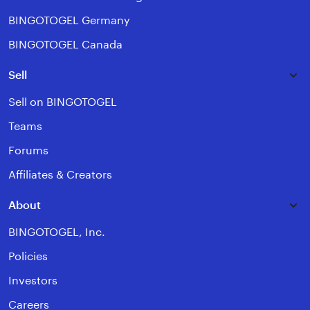
BINGOTOGEL Germany
BINGOTOGEL Canada
Sell
Sell on BINGOTOGEL
Teams
Forums
Affiliates & Creators
About
BINGOTOGEL, Inc.
Policies
Investors
Careers