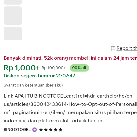
Report t
Banyak diminati. 52k orang membeli ini dalam 24 jam ter
Harga:
Rp 1,000+
Normal:
Rp 100,000+
90% off
Diskon segera berahir
21:07:47
Syarat dan ketentuan (berlaku)
Link APA ITU BINGOTOGELcart?ref=hdr-carthelp/hc/en-
us/articles/360042433614-How-to-Opt-out-of-Personali
ref=paginationin-en/il-en/ merupakan situs pilihan terpe
indonesia dari platform slot terbaik hari ini
5
BINGOTOGEL
out