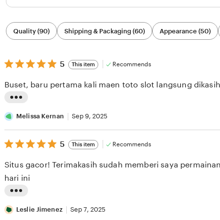
Filter
Quality (90)
Shipping & Packaging (60)
Appearance (50)
by
category
5
5
Recommends
This item
out
of
Buset, baru pertama kali maen toto slot langsung dikasi
5
stars
L
i
Melissa Kernan
Sep 9, 2025
s
5
t
5
Recommends
This item
out
i
of
Situs gacor! Terimakasih sudah memberi saya permainan 
5
n
stars
hari ini
g
r
L
e
i
Leslie Jimenez
Sep 7, 2025