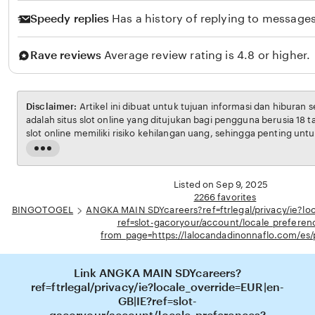
Speedy replies
Has a history of replying to messages
Rave reviews
Average review rating is 4.8 or higher.
Disclaimer:
Artikel ini dibuat untuk tujuan informasi dan hiburan 
adalah situs slot online yang ditujukan bagi pengguna berusia 18 
slot online memiliki risiko kehilangan uang, sehingga penting unt
bertanggung jawab. Penulis tidak menganjurkan pembaca untuk b
Read
penghasilan utama. Semua kemenangan maupun kekalahan sep
the
pada faktor keberuntungan dan manajemen bermain dari masing-m
full
Listed on Sep 9, 2025
description
2266 favorites
BINGOTOGEL
ANGKA MAIN SDYcareers?ref=ftrlegal/privacy/ie?lo
ref=slot-gacoryour/account/locale_preferen
from_page=https://lalocandadinonnaflo.com/es
Link ANGKA MAIN SDYcareers?
ref=ftrlegal/privacy/ie?locale_override=EUR|en-
GB|IE?ref=slot-