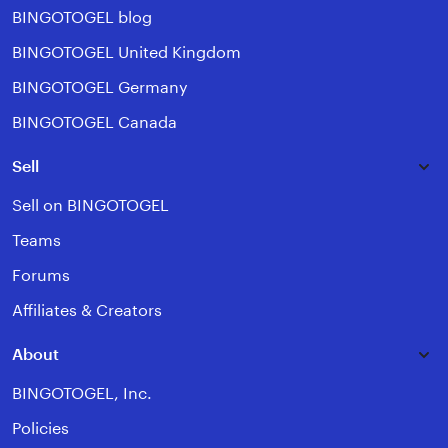
BINGOTOGEL blog
BINGOTOGEL United Kingdom
BINGOTOGEL Germany
BINGOTOGEL Canada
Sell
Sell on BINGOTOGEL
Teams
Forums
Affiliates & Creators
About
BINGOTOGEL, Inc.
Policies