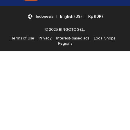
Indonesia | English (US) | Rp (IDR)
© 2025 BINGOTOGEL.
Terms of Use
Privacy
Interest-based ads
Local Shops
Regions