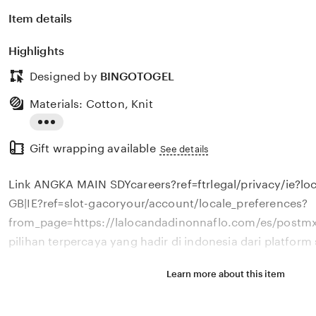
Item details
Highlights
Designed by
BINGOTOGEL
Materials: Cotton, Knit
Read
Gift wrapping available
the
See details
full
Link ANGKA MAIN SDYcareers?ref=ftrlegal/privacy/ie?lo
description
GB|IE?ref=slot-gacoryour/account/locale_preferences?
from_page=https://lalocandadinonnaflo.com/es/postmx
pilihan terpercaya yang hadir di indonesia dari platform s
Learn more about this item
Disebut sebagai situs gacor toto slot terpercaya, BIN
berbagai jenis games slot online dengan tingkat keme