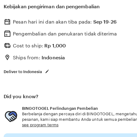
menang hari ini. Tentu BINGOTOGEL menjadi pilihan ya
Kebijakan pengiriman dan pengembalian
meraih kemenangan dengan peluang menang besar di si
terbaik hari ini tahun 2025 minimal deposit 1000 rupiah.
Pesan hari ini dan akan tiba pada:
Sep 19-26
Pengembalian dan penukaran tidak diterima
Cost to ship:
Rp
1,000
Ships from:
Indonesia
Deliver to Indonesia
Did you know?
BINGOTOGEL Perlindungan Pembelian
Berbelanja dengan percaya diri di BINGOTOGEL, mengetahui 
pesanan, kami siap membantu Anda untuk semua pembelia
see program terms