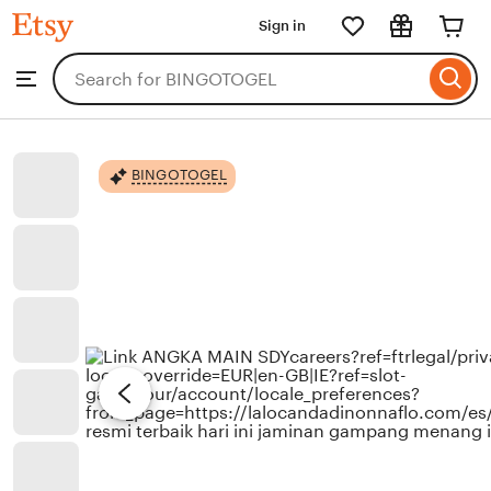
BINGOTOGEL
Sign in
Skip
to
Search
Browse
ontent
for
items
or
shops
BINGOTOGEL