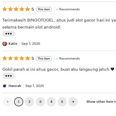
v
s
i
5
t
5
Recommends
This item
out
e
i
of
Terimakasih BINGOTOGEL, situs judi slot gacor hari ini 
5
w
n
stars
selama bermain slot android!
b
g
y
r
L
M
e
i
Katie
Sep 7, 2025
e
v
s
l
i
5
t
5
Recommends
This item
out
i
e
i
of
Gokil par
5
s
w
n
stars
s
b
g
L
a
y
r
i
Hannah
Sep 7, 2025
K
L
e
s
e
e
v
t
Previous
Next
2
3
4
5
Show other item
1
page
page
r
s
i
i
n
l
e
n