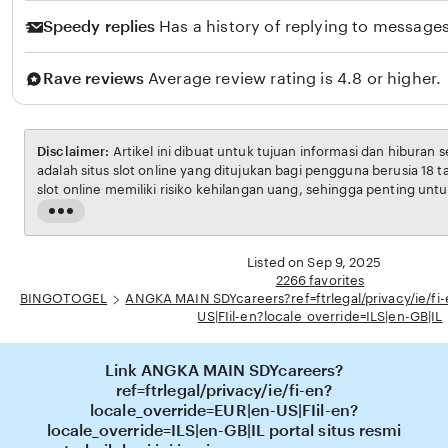
Speedy replies
Has a history of replying to messages
Rave reviews
Average review rating is 4.8 or higher.
Disclaimer:
Artikel ini dibuat untuk tujuan informasi dan hiburan 
adalah situs slot online yang ditujukan bagi pengguna berusia 18 
slot online memiliki risiko kehilangan uang, sehingga penting unt
bertanggung jawab. Penulis tidak menganjurkan pembaca untuk b
Read
penghasilan utama. Semua kemenangan maupun kekalahan sep
the
pada faktor keberuntungan dan manajemen bermain dari masing-m
full
Listed on Sep 9, 2025
description
2266 favorites
BINGOTOGEL
ANGKA MAIN SDYcareers?ref=ftrlegal/privacy/ie/fi
US|FIil-en?locale_override=ILS|en-GB|IL
Link ANGKA MAIN SDYcareers?
ref=ftrlegal/privacy/ie/fi-en?
locale_override=EUR|en-US|FIil-en?
locale_override=ILS|en-GB|IL portal situs resmi