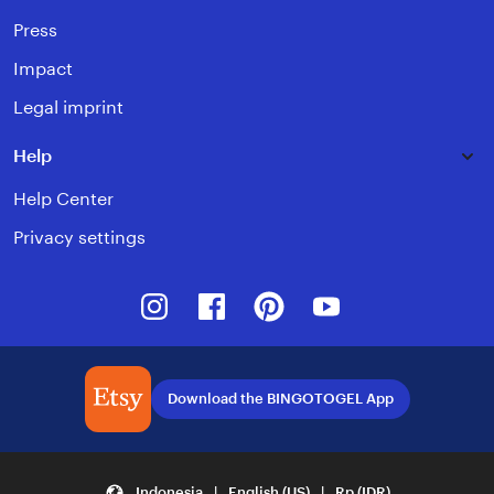
Press
Impact
Legal imprint
Help
Help Center
Privacy settings
Instagram
Facebook
Pinterest
Youtube
Download the BINGOTOGEL App
Indonesia | English (US) | Rp (IDR)