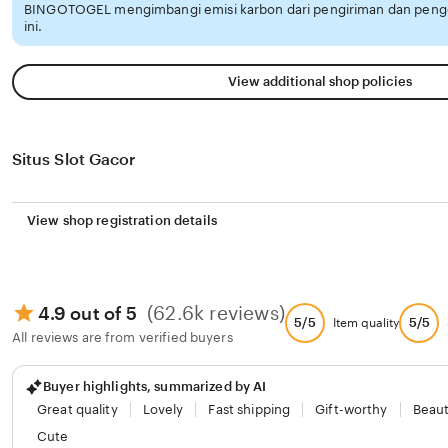
BINGOTOGEL mengimbangi emisi karbon dari pengiriman dan pen
ini.
View additional shop policies
Situs Slot Gacor
View shop registration details
(62.6k reviews)
4.9 out of 5
5/5
5/5
Item quality
All reviews are from verified buyers
Buyer highlights, summarized by AI
Great quality
Lovely
Fast shipping
Gift-worthy
Beaut
Cute