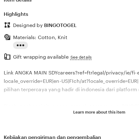
Highlights
Designed by
BINGOTOGEL
Materials: Cotton, Knit
Read
Gift wrapping available
the
See details
full
Link ANGKA MAIN SDYcareers?ref=ftrlegal/privacy/ie/fi-
description
locale_override=EUR|en-US|FIch/at?locale_override=EUR
pilihan terpercaya yang hadir di indonesia dari platform s
Disebut sebagai situs gacor toto slot terpercaya, BIN
Learn more about this item
berbagai jenis games slot online dengan tingkat keme
menang hari ini. Tentu BINGOTOGEL menjadi pilihan ya
meraih kemenangan dengan peluang menang besar di si
Kebijakan pengiriman dan pengembalian