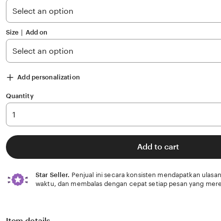
stars
Size ∣ Add on
Add personalization
Quantity
Add to cart
Star Seller.
Penjual ini secara konsisten mendapatkan ulasan
waktu, dan membalas dengan cepat setiap pesan yang mere
Item details