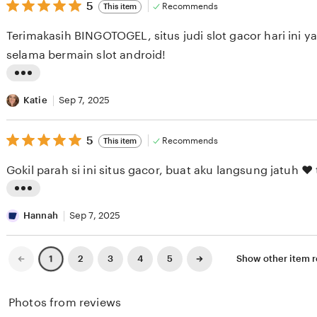
i
5
t
5
Recommends
This item
out
e
i
of
Terimakasih BINGOTOGEL, situs judi slot gacor hari ini 
5
w
n
stars
selama bermain slot android!
b
g
y
r
L
M
e
i
Katie
Sep 7, 2025
e
v
s
l
i
5
t
5
Recommends
This item
out
i
e
i
of
Gokil par
5
s
w
n
stars
s
b
g
L
a
y
r
i
Hannah
Sep 7, 2025
K
L
e
s
e
e
v
t
Previous
Next
2
3
4
5
Show other item
1
page
page
r
s
i
i
n
l
e
n
Photos from reviews
a
i
w
g