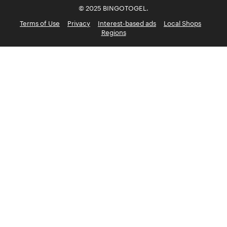
© 2025 BINGOTOGEL.
Terms of Use
Privacy
Interest-based ads
Local Shops
Regions