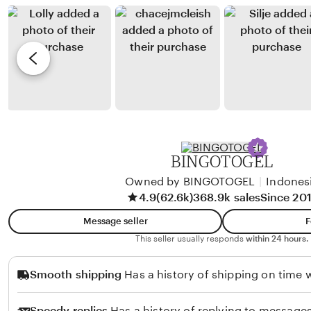
n
e
b
r
J
y
e
i
K
v
m
a
i
e
t
e
n
i
w
e
e
b
z
y
BINGOTOGEL
H
Owned by BINGOTOGEL
|
Indones
a
4.9
(62.6k)
368.9k sales
Since 20
n
n
Message seller
F
a
This seller usually responds
within 24 hours.
h
Smooth shipping
Has a history of shipping on time w
Speedy replies
Has a history of replying to messages