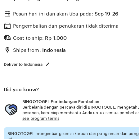
terbaik hari ini tahun 2025 minimal deposit 1000 rupiah.
Pesan hari ini dan akan tiba pada:
Sep 19-26
Pengembalian dan penukaran tidak diterima
Cost to ship:
Rp
1,000
Ships from:
Indonesia
Deliver to Indonesia
Did you know?
BINGOTOGEL Perlindungan Pembelian
Berbelanja dengan percaya diri di BINGOTOGEL, mengetahui 
pesanan, kami siap membantu Anda untuk semua pembelia
see program terms
BINGOTOGEL mengimbangi emisi karbon dari pengiriman dan pen
ini.