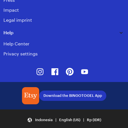
Press
Impact
Legal imprint
Help
Help Center
Privacy settings
Instagram
Facebook
Pinterest
Youtube
Download the BINGOTOGEL App
Indonesia | English (US) | Rp (IDR)