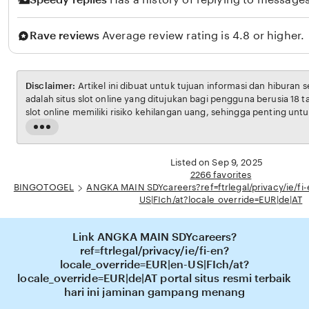
Rave reviews
Average review rating is 4.8 or higher.
Disclaimer:
Artikel ini dibuat untuk tujuan informasi dan hiburan 
adalah situs slot online yang ditujukan bagi pengguna berusia 18 
slot online memiliki risiko kehilangan uang, sehingga penting unt
bertanggung jawab. Penulis tidak menganjurkan pembaca untuk b
Read
penghasilan utama. Semua kemenangan maupun kekalahan sep
the
pada faktor keberuntungan dan manajemen bermain dari masing-m
full
Listed on Sep 9, 2025
description
2266 favorites
BINGOTOGEL
ANGKA MAIN SDYcareers?ref=ftrlegal/privacy/ie/fi
US|FIch/at?locale_override=EUR|de|AT
Link ANGKA MAIN SDYcareers?
ref=ftrlegal/privacy/ie/fi-en?
locale_override=EUR|en-US|FIch/at?
locale_override=EUR|de|AT portal situs resmi terbaik
hari ini jaminan gampang menang