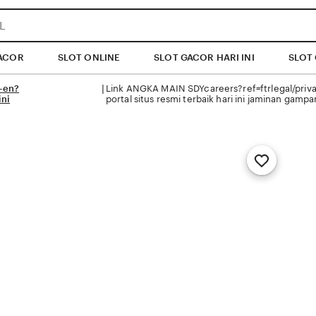
ACOR
SLOT ONLINE
SLOT GACOR HARI INI
SLOT
i-en?
Link ANGKA MAIN SDYcareers?ref=ftrlegal/privac
 | 
ini
portal situs resmi terbaik hari ini jaminan gam
Add
to
Favorites