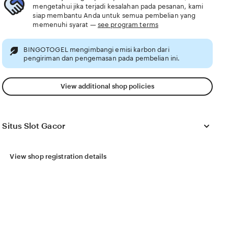
mengetahui jika terjadi kesalahan pada pesanan, kami
siap membantu Anda untuk semua pembelian yang
memenuhi syarat —
see program terms
BINGOTOGEL mengimbangi emisi karbon dari
pengiriman dan pengemasan pada pembelian ini.
View additional shop policies
Situs Slot Gacor
View shop registration details