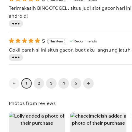
s
out
r
Terimakasih BINGOTOGEL, situs judi slot gacor hari i
of
t
5
e
android!
i
stars
v
n
L
i
g
i
e
5
r
5
Recommends
This item
s
out
w
e
of
t
b
5
v
i
stars
L
y
i
n
i
M
e
g
s
e
w
Previous
Next
r
2
3
4
5
1
t
page
page
l
b
e
i
i
y
v
n
s
Photos from reviews
L
i
g
s
e
e
r
a
s
w
e
K
l
b