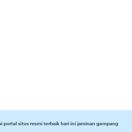
 portal situs resmi terbaik hari ini jaminan gampang