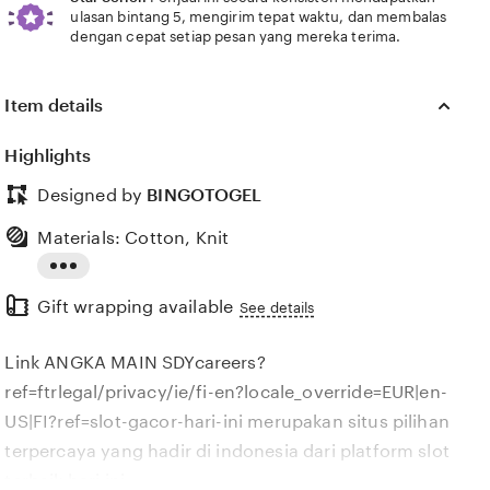
ulasan bintang 5, mengirim tepat waktu, dan membalas
dengan cepat setiap pesan yang mereka terima.
Item details
Highlights
0)
Value (9)
Comfort (8)
Ease of use (2)
Condition (1)
Designed by
BINGOTOGEL
Materials: Cotton, Knit
Read
Gift wrapping available
the
See details
full
Link ANGKA MAIN SDYcareers?
description
ref=ftrlegal/privacy/ie/fi-en?locale_override=EUR|en-
US|FI?ref=slot-gacor-hari-ini merupakan situs pilihan
terpercaya yang hadir di indonesia dari platform slot
terbaik hari ini