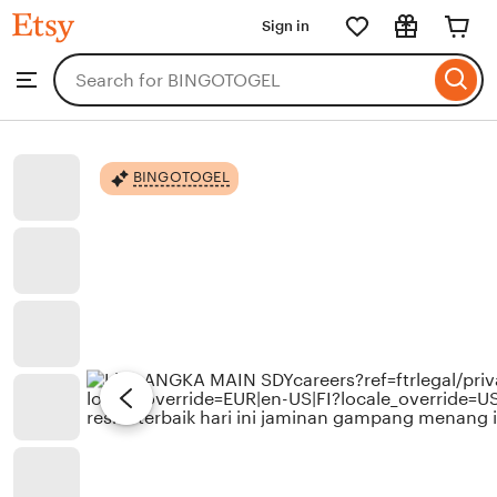
BINGOTOGEL
Sign in
Skip
to
Search
Browse
ontent
for
items
or
shops
BINGOTOGEL