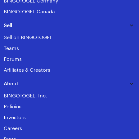
BINGOTOGEL Germany
BINGOTOGEL Canada
Sell
Sell on BINGOTOGEL
Teams
Forums
Affiliates & Creators
About
BINGOTOGEL, Inc.
Policies
Investors
Careers