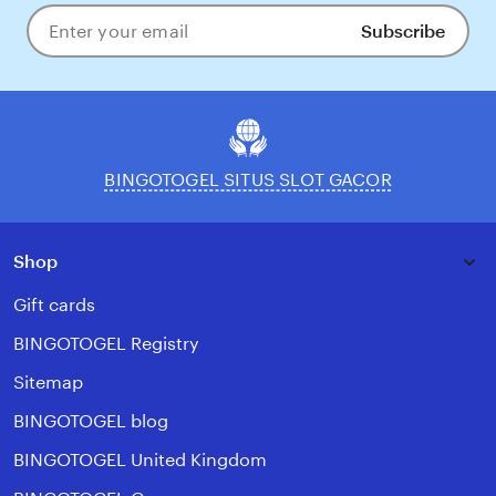
Subscribe
Enter
your
email
BINGOTOGEL SITUS SLOT GACOR
Shop
Gift cards
BINGOTOGEL Registry
Sitemap
BINGOTOGEL blog
BINGOTOGEL United Kingdom