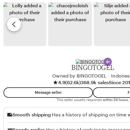
n
e
b
r
J
y
e
i
K
v
m
a
i
e
t
e
n
i
w
e
e
b
z
y
BINGOTOGEL
H
Owned by BINGOTOGEL
|
Indones
a
4.9
(62.6k)
368.9k sales
Since 20
n
n
Message seller
F
a
This seller usually responds
within 24 hours.
h
Smooth shipping
Has a history of shipping on time w
Speedy replies
Has a history of replying to messages